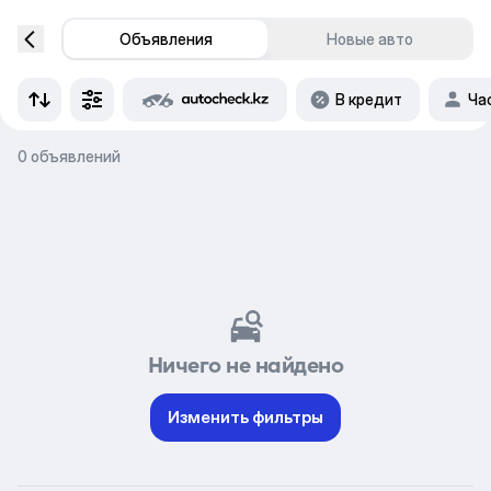
Объявления
Новые авто
В кредит
Ча
0 объявлений
Ничего не найдено
Изменить фильтры