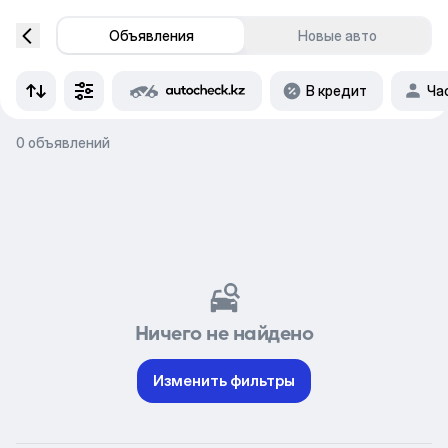
Объявления
Новые авто
В кредит
Ча
0 объявлений
Ничего не найдено
Изменить фильтры