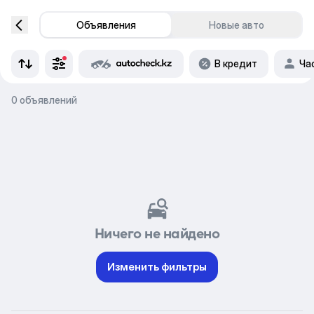
Объявления
Новые авто
В кредит
Ча
0 объявлений
Ничего не найдено
Изменить фильтры