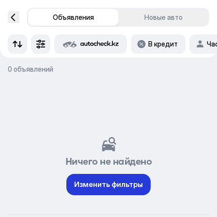
Объявления
Новые авто
В кредит
Ча
0 объявлений
Ничего не найдено
Изменить фильтры