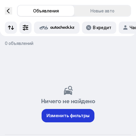
Объявления
Новые авто
В кредит
Ча
0 объявлений
Ничего не найдено
Изменить фильтры