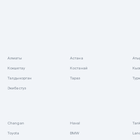
Алматы
Астана
Аты
Кокшетау
Костанай
Кыз
Талдыкорган
Тараз
Тур
Экибастуз
Changan
Haval
Tan
Toyota
BMW
Lan