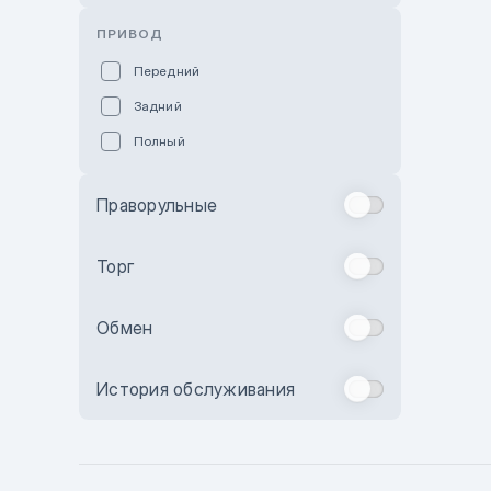
Розовый
ПРИВОД
Красный
Передний
Пурпурный
Задний
Коричневый
Полный
Голубой
Синий
Праворульные
Фиолетовый
Зеленый
Торг
Желтый
Обмен
Бежевый
Бордовый
История обслуживания
Комбинированный
Бронзовый
Темно-синий