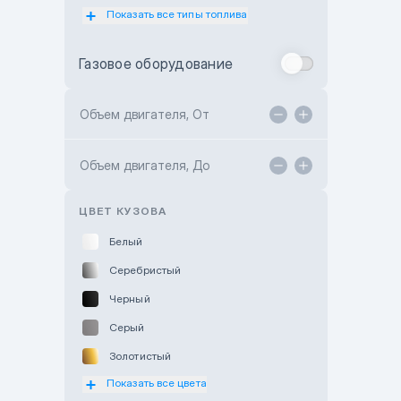
Показать все типы топлива
Subaru Motor Almaty
Toyota Almaty
Газовое оборудование
Toyota Astana
Toyota Kokshetau
Объем двигателя, От
TANK Motors Karaganda
Объем двигателя, До
Hyundai ShymCity
Toyota Shygys
ЦВЕТ КУЗОВА
Белый
Серебристый
Черный
Серый
Золотистый
Показать все цвета
Оранжевый