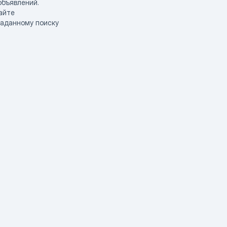
объявлений.
айте
заданному поиску