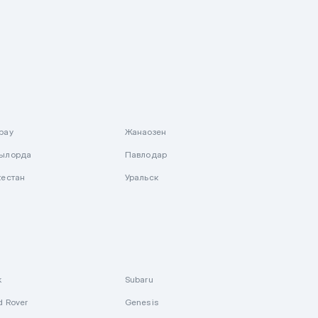
рау
Жанаозен
ылорда
Павлодар
кестан
Уральск
k
Subaru
d Rover
Genesis