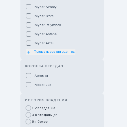
Mycar Almaty
Mycar Store
Mycar Raiymbek
Mycar Astana
Mycar Aktau
Показать все автоцентры
Mycar Uralsk
Haval & Tank Kyzylorda
КОРОБКА ПЕРЕДАЧ
Haval & Tank Pavlodar
Автомат
Bavaria Almaty
Механика
Mycar Shymkent
Bavaria Astana
ИСТОРИЯ ВЛАДЕНИЯ
GWM Nurly Zhol
1-2 владельца
3-5 владельцев
Chery Astana
6 и более
Changan Auto Nurly Zhol