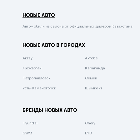
Серый металлик
НОВЫЕ АВТО
Сиреневый металлик
Черный металлик
Автомобили из салона от официальных дилеров Казахстана.
Стальной
НОВЫЕ АВТО В ГОРОДАХ
Вишневый
Серебристый металлик
Актау
Актобе
Темно-коричневый
Жезказган
Караганда
Бело-Дымчатый
Петропавловск
Семей
Светло-зелёный металлик
Усть-Каменогорск
Шымкент
Бирюзовый
Темно-синий металлик
БРЕНДЫ НОВЫХ АВТО
Зеленый металлик
Hyundai
Chery
Комбинированный
GWM
BYD