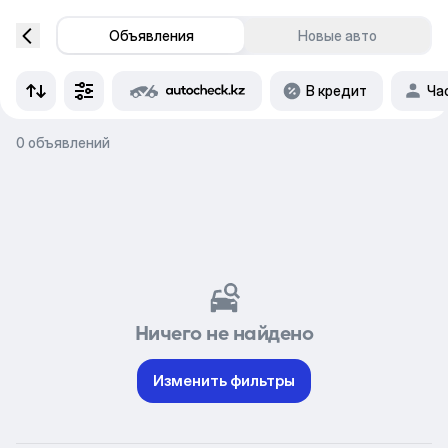
Объявления
Новые авто
В кредит
Ча
0 объявлений
Ничего не найдено
Изменить фильтры