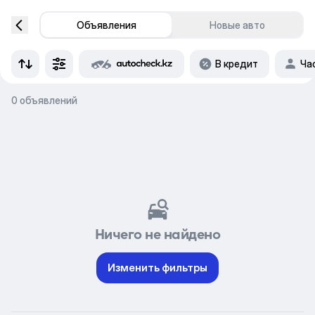
Объявления
Новые авто
В кредит
Ча
0 объявлений
Ничего не найдено
Изменить фильтры