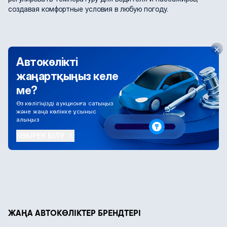
создавая комфортные условия в любую погоду.
Автокөлікті
жаңартқыңыз келе
ме?
Өз көлігіңізді аукционға сатыңыз
және жаңа көлікке ұсыныс
алыңыз
КӨБІРЕК БІЛУ
ЖАҢА АВТОКӨЛІКТЕР БРЕНДТЕРІ