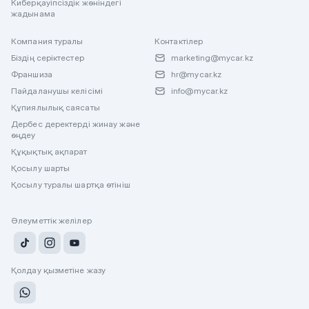
Киберқауіпсіздік жөніндегі
жадынама
Компания туралы
Контактілер
Біздің серіктестер
marketing@mycar.kz
Франшиза
hr@mycar.kz
Пайдаланушы келісімі
info@mycar.kz
Құпиялылық саясаты
Дербес деректерді жинау және
өңдеу
Құқықтық ақпарат
Қосылу шарты
Қосылу туралы шартқа өтініш
Әлеуметтік желілер
Қолдау қызметіне жазу