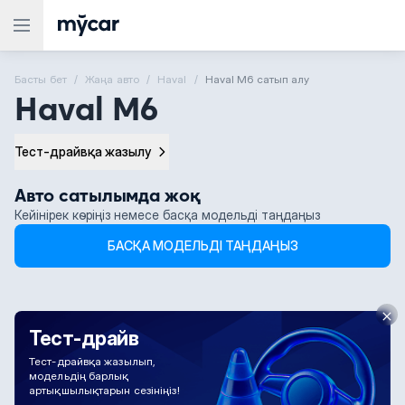
Басты бет
Жаңа авто
Haval
Haval M6 сатып алу
Haval M6
Тест-драйвқа жазылу
Авто сатылымда жоқ
Кейінірек көріңіз немесе басқа модельді таңдаңыз
БАСҚА МОДЕЛЬДІ ТАҢДАҢЫЗ
Тест-драйв
Тест-драйвқа жазылып,
модельдің барлық
артықшылықтарын сезініңіз!