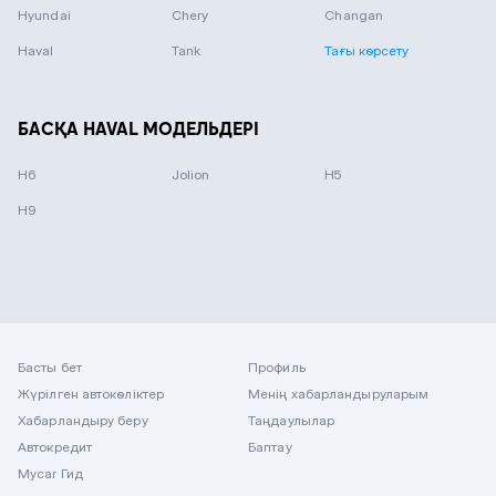
Hyundai
Chery
Changan
Haval
Tank
Тағы көрсету
БАСҚА HAVAL МОДЕЛЬДЕРІ
H6
Jolion
H5
H9
Басты бет
Профиль
Жүрілген автокөліктер
Менің хабарландыруларым
Хабарландыру беру
Таңдаулылар
Автокредит
Баптау
Mycar Гид