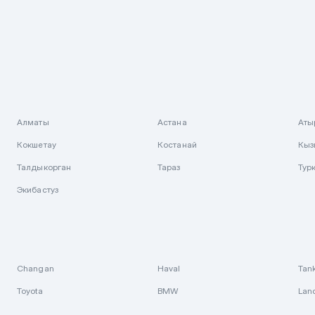
Алматы
Астана
Аты
Кокшетау
Костанай
Кыз
Талдыкорган
Тараз
Тур
Экибастуз
Changan
Haval
Tan
Toyota
BMW
Lan