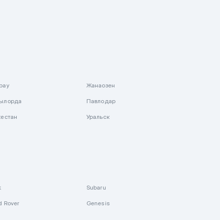
рау
Жанаозен
ылорда
Павлодар
кестан
Уральск
k
Subaru
d Rover
Genesis