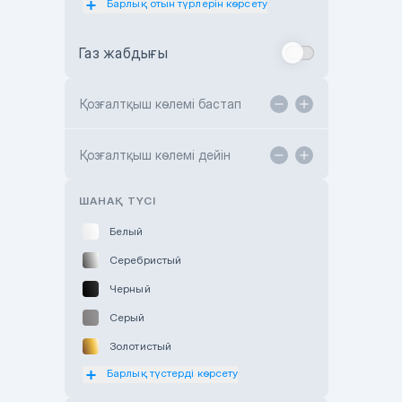
Барлық отын түрлерін көрсету
Toyota Almaty
Газ жабдығы
Toyota Astana
Toyota Kokshetau
Қозғалтқыш көлемі бастап
TANK Motors Karaganda
Hyundai ShymCity
Қозғалтқыш көлемі дейін
Toyota Shygys
ШАНАҚ ТҮСІ
Белый
Серебристый
Черный
Серый
Золотистый
Барлық түстерді көрсету
Оранжевый