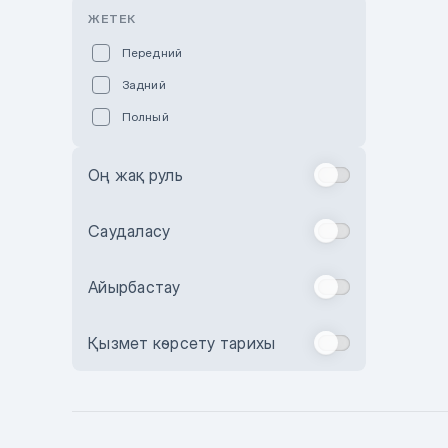
Розовый
ЖЕТЕК
Красный
Передний
Пурпурный
Задний
Коричневый
Полный
Голубой
Синий
Оң жақ руль
Фиолетовый
Зеленый
Саудаласу
Желтый
Айырбастау
Бежевый
Бордовый
Қызмет көрсету тарихы
Комбинированный
Бронзовый
Темно-синий