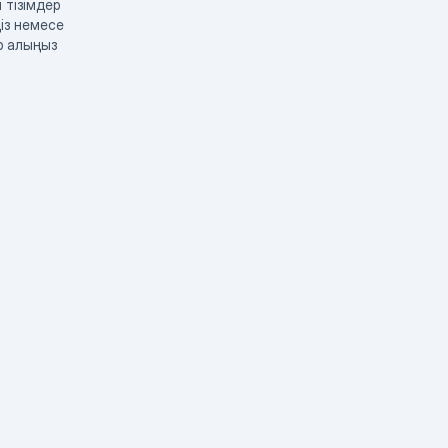
 тізімдер
із немесе
р алыңыз