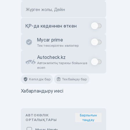
Жүрген жолы, Дейін
ҚР-да кеденнен өткен
Mycar prime
Тек тексерілген көліктер
Autocheck.kz
Автокөліктің тарихы бойынша
есеп
Кепілдік бар
Техбайқау бар
Хабарландыру иесі
АВТОКӨЛІК
Барлығын
ОРТАЛЫҚТАРЫ
таңдау
Mycar Almaty