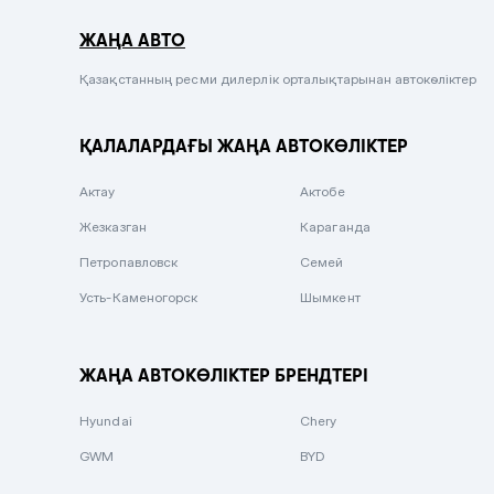
Серый металлик
ЖАҢА АВТО
Сиреневый металлик
Черный металлик
Қазақстанның ресми дилерлік орталықтарынан автокөліктер
Стальной
ҚАЛАЛАРДАҒЫ ЖАҢА АВТОКӨЛІКТЕР
Вишневый
Серебристый металлик
Актау
Актобе
Темно-коричневый
Жезказган
Караганда
Бело-Дымчатый
Петропавловск
Семей
Светло-зелёный металлик
Усть-Каменогорск
Шымкент
Бирюзовый
Темно-синий металлик
ЖАҢА АВТОКӨЛІКТЕР БРЕНДТЕРІ
Зеленый металлик
Hyundai
Chery
Комбинированный
GWM
BYD