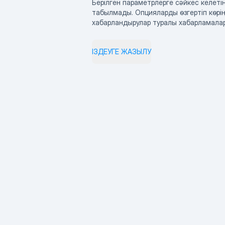
Берілген параметрлерге сәйкес келетін
табылмады. Опцияларды өзгертіп көрің
хабарландырулар туралы хабарламала
ІЗДЕУГЕ ЖАЗЫЛУ