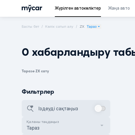
Жүрілген автокөліктер
Жаңа авто
Басты бет
Көлік сатып алу
ZX
Тараз
0 хабарландыру таб
Таразе ZX сату
Фильтрлер
Іздеуді сақтаңыз
Қаланы таңдаңыз
Тараз