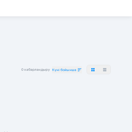
0 хабарландыру
Күні бойынша