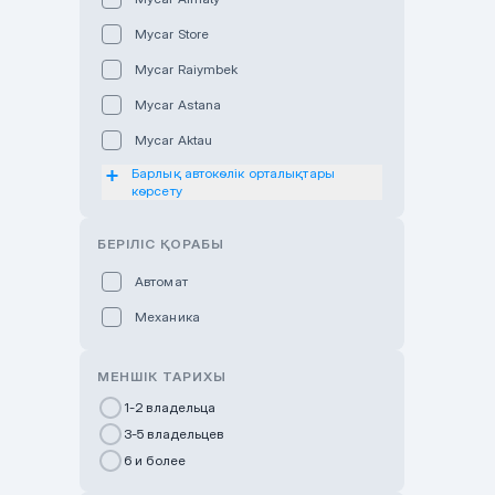
Mycar Store
Mycar Raiymbek
Mycar Astana
Mycar Aktau
Барлық автокөлік орталықтары
Mycar Uralsk
көрсету
Haval & Tank Kyzylorda
БЕРІЛІС ҚОРАБЫ
Haval & Tank Pavlodar
Bavaria Almaty
Автомат
Mycar Shymkent
Механика
Bavaria Astana
МЕНШІК ТАРИХЫ
GWM Nurly Zhol
1-2 владельца
Chery Astana
3-5 владельцев
Changan Auto Nurly Zhol
6 и более
Haval Atyrau