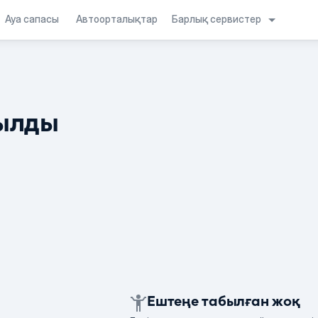
Барлық сервистер
Ауа сапасы
Автоорталықтар
ылды
Ештеңе табылған жоқ