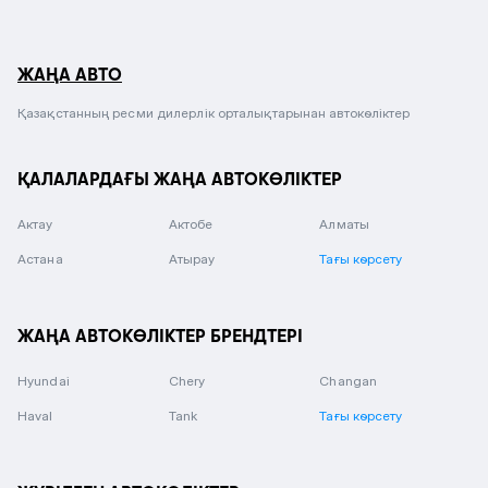
ЖАҢА АВТО
Қазақстанның ресми дилерлік орталықтарынан автокөліктер
ҚАЛАЛАРДАҒЫ ЖАҢА АВТОКӨЛІКТЕР
Актау
Актобе
Алматы
Астана
Атырау
Тағы көрсету
ЖАҢА АВТОКӨЛІКТЕР БРЕНДТЕРІ
Hyundai
Chery
Changan
Haval
Tank
Тағы көрсету