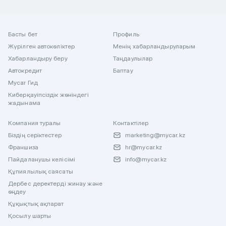
Басты бет
Профиль
Жүрілген автокөліктер
Менің хабарландыруларым
Хабарландыру беру
Таңдаулылар
Автокредит
Баптау
Mycar Гид
Киберқауіпсіздік жөніндегі
жадынама
Компания туралы
Контактілер
Біздің серіктестер
marketing@mycar.kz
Франшиза
hr@mycar.kz
Пайдаланушы келісімі
info@mycar.kz
Құпиялылық саясаты
Дербес деректерді жинау және
өңдеу
Құқықтық ақпарат
Қосылу шарты