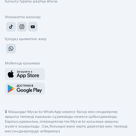
Қосылу туралы шартқа өтініш
Әлеуметтік желілер
Қолдау қызметіне жазу
Мобильді қосымша
🔒 Маңызды! Mycar.kz WhatsApp немесе басқа мессенджерлер
арқылы төлемді ешқашан сұрамайды немесе қабылдамайды.
Барлық қаржылық операциялар тек Mycar.kz қосымша арқылы
жүзеге асырылады. Сақ болыңыз және карта деректері мен төлемді
мессенджерлерде жібермеңіз.