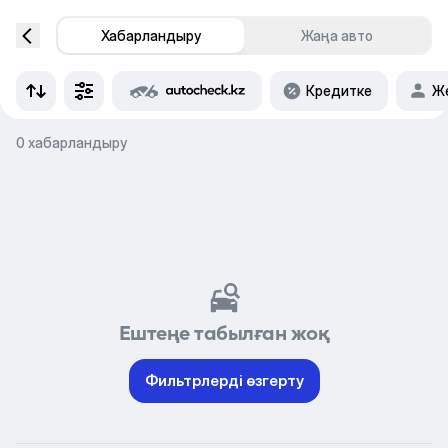
Хабарландыру
Жаңа авто
Кредитке
Же
0 хабарландыру
Ештеңе табылған жоқ
Фильтрлерді өзгерту