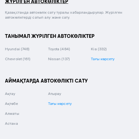
ЖҮРІЛГЕН АВТОКӨЛІКТЕР
Қазақстанда автокөлік сату туралы хабарландырулар. Жүрілген
автокөліктерді сатып алу және сату.
ТАНЫМАЛ ЖҮРІЛГЕН АВТОКӨЛІКТЕР
Hyundai
(748)
Toyota
(484)
Kia
(332)
Chevrolet
(161)
Nissan
(137)
Тағы көрсету
АЙМАҚТАРДА АВТОКӨЛІКТІ САТУ
Ақтау
Атырау
Ақтөбе
Тағы көрсету
Алматы
Астана