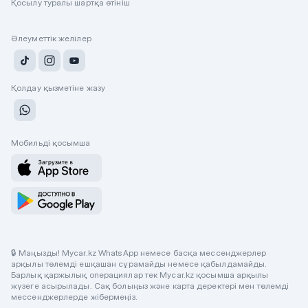
Қосылу туралы шартқа өтініш
Әлеуметтік желілер
Қолдау қызметіне жазу
Мобильді қосымша
🔒 Маңызды! Mycar.kz WhatsApp немесе басқа мессенджерлер
арқылы төлемді ешқашан сұрамайды немесе қабылдамайды.
Барлық қаржылық операциялар тек Mycar.kz қосымша арқылы
жүзеге асырылады. Сақ болыңыз және карта деректері мен төлемді
мессенджерлерде жібермеңіз.