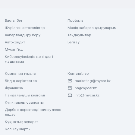
Басты бет
Профиль
Жүрілген автокөліктер
Менің хабарландыруларым
Хабарландыру беру
Таңдаулылар
Автокредит
Баптау
Mycar Гид
Киберқауіпсіздік жөніндегі
жадынама
Компания туралы
Контактілер
Біздің серіктестер
marketing@mycar.kz
Франшиза
hr@mycar.kz
Пайдаланушы келісімі
info@mycar.kz
Құпиялылық саясаты
Дербес деректерді жинау және
өңдеу
Құқықтық ақпарат
Қосылу шарты