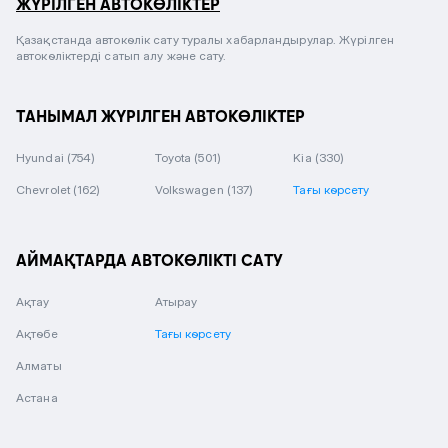
ЖҮРІЛГЕН АВТОКӨЛІКТЕР
Қазақстанда автокөлік сату туралы хабарландырулар. Жүрілген
автокөліктерді сатып алу және сату.
ТАНЫМАЛ ЖҮРІЛГЕН АВТОКӨЛІКТЕР
Hyundai
(754)
Toyota
(501)
Kia
(330)
Chevrolet
(162)
Volkswagen
(137)
Тағы көрсету
АЙМАҚТАРДА АВТОКӨЛІКТІ САТУ
Ақтау
Атырау
Ақтөбе
Тағы көрсету
Алматы
Астана