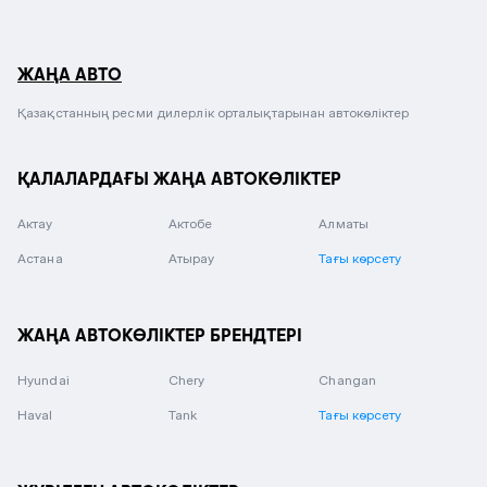
ЖАҢА АВТО
Қазақстанның ресми дилерлік орталықтарынан автокөліктер
ҚАЛАЛАРДАҒЫ ЖАҢА АВТОКӨЛІКТЕР
Актау
Актобе
Алматы
Астана
Атырау
Тағы көрсету
ЖАҢА АВТОКӨЛІКТЕР БРЕНДТЕРІ
Hyundai
Chery
Changan
Haval
Tank
Тағы көрсету