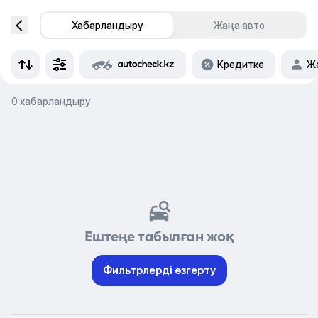
Хабарландыру
Жаңа авто
Кредитке
Же
0 хабарландыру
Ештеңе табылған жоқ
Фильтрлерді өзгерту