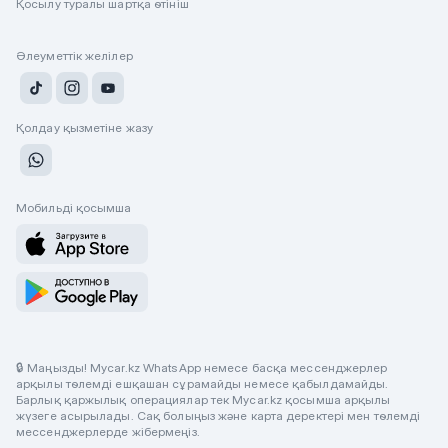
Қосылу туралы шартқа өтініш
Әлеуметтік желілер
Қолдау қызметіне жазу
Мобильді қосымша
🔒 Маңызды! Mycar.kz WhatsApp немесе басқа мессенджерлер
арқылы төлемді ешқашан сұрамайды немесе қабылдамайды.
Барлық қаржылық операциялар тек Mycar.kz қосымша арқылы
жүзеге асырылады. Сақ болыңыз және карта деректері мен төлемді
мессенджерлерде жібермеңіз.