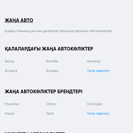
ЖАҢА АВТО
Қазақстанның ресми дилерлік орталықтарынан автокөліктер
ҚАЛАЛАРДАҒЫ ЖАҢА АВТОКӨЛІКТЕР
Актау
Актобе
Алматы
Астана
Атырау
Тағы көрсету
ЖАҢА АВТОКӨЛІКТЕР БРЕНДТЕРІ
Hyundai
Chery
Changan
Haval
Tank
Тағы көрсету