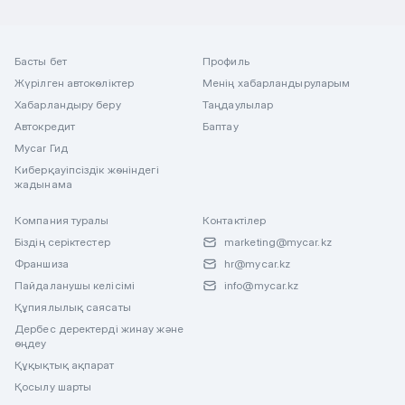
Басты бет
Профиль
Жүрілген автокөліктер
Менің хабарландыруларым
Хабарландыру беру
Таңдаулылар
Автокредит
Баптау
Mycar Гид
Киберқауіпсіздік жөніндегі
жадынама
Компания туралы
Контактілер
Біздің серіктестер
marketing@mycar.kz
Франшиза
hr@mycar.kz
Пайдаланушы келісімі
info@mycar.kz
Құпиялылық саясаты
Дербес деректерді жинау және
өңдеу
Құқықтық ақпарат
Қосылу шарты