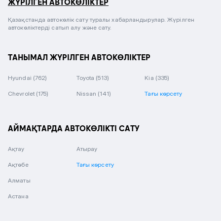
ЖҮРІЛГЕН АВТОКӨЛІКТЕР
Қазақстанда автокөлік сату туралы хабарландырулар. Жүрілген
автокөліктерді сатып алу және сату.
ТАНЫМАЛ ЖҮРІЛГЕН АВТОКӨЛІКТЕР
Hyundai
(762)
Toyota
(513)
Kia
(335)
Chevrolet
(175)
Nissan
(141)
Тағы көрсету
АЙМАҚТАРДА АВТОКӨЛІКТІ САТУ
Ақтау
Атырау
Ақтөбе
Тағы көрсету
Алматы
Астана