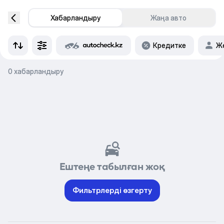
Хабарландыру
Жаңа авто
Кредитке
Же
0 хабарландыру
Ештеңе табылған жоқ
Фильтрлерді өзгерту