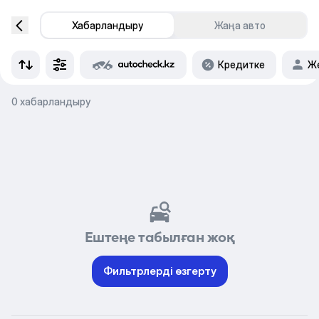
Хабарландыру
Жаңа авто
Кредитке
Же
0 хабарландыру
Ештеңе табылған жоқ
Фильтрлерді өзгерту