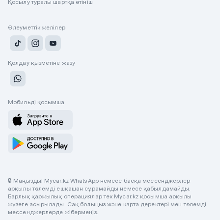
Қосылу туралы шартқа өтініш
Әлеуметтік желілер
Қолдау қызметіне жазу
Мобильді қосымша
🔒 Маңызды! Mycar.kz WhatsApp немесе басқа мессенджерлер
арқылы төлемді ешқашан сұрамайды немесе қабылдамайды.
Барлық қаржылық операциялар тек Mycar.kz қосымша арқылы
жүзеге асырылады. Сақ болыңыз және карта деректері мен төлемді
мессенджерлерде жібермеңіз.