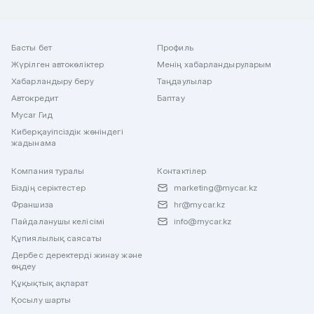
Басты бет
Профиль
Жүрілген автокөліктер
Менің хабарландыруларым
Хабарландыру беру
Таңдаулылар
Автокредит
Баптау
Mycar Гид
Киберқауіпсіздік жөніндегі
жадынама
Компания туралы
Контактілер
Біздің серіктестер
marketing@mycar.kz
Франшиза
hr@mycar.kz
Пайдаланушы келісімі
info@mycar.kz
Құпиялылық саясаты
Дербес деректерді жинау және
өңдеу
Құқықтық ақпарат
Қосылу шарты