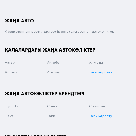
ЖАҢА АВТО
Қазақстанның ресми дилерлік орталықтарынан автокөліктер
ҚАЛАЛАРДАҒЫ ЖАҢА АВТОКӨЛІКТЕР
Актау
Актобе
Алматы
Астана
Атырау
Тағы көрсету
ЖАҢА АВТОКӨЛІКТЕР БРЕНДТЕРІ
Hyundai
Chery
Changan
Haval
Tank
Тағы көрсету