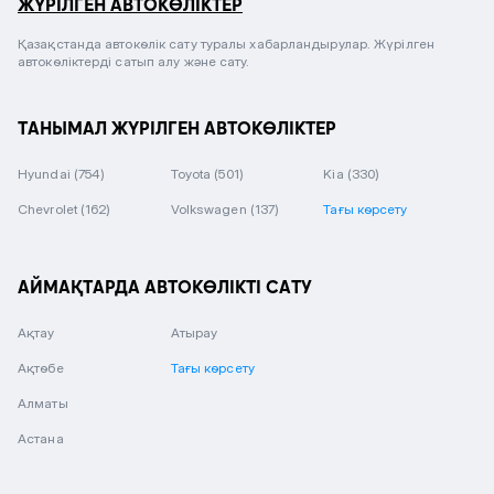
ЖҮРІЛГЕН АВТОКӨЛІКТЕР
Қазақстанда автокөлік сату туралы хабарландырулар. Жүрілген
автокөліктерді сатып алу және сату.
ТАНЫМАЛ ЖҮРІЛГЕН АВТОКӨЛІКТЕР
Hyundai
(754)
Toyota
(501)
Kia
(330)
Chevrolet
(162)
Volkswagen
(137)
Тағы көрсету
АЙМАҚТАРДА АВТОКӨЛІКТІ САТУ
Ақтау
Атырау
Ақтөбе
Тағы көрсету
Алматы
Астана