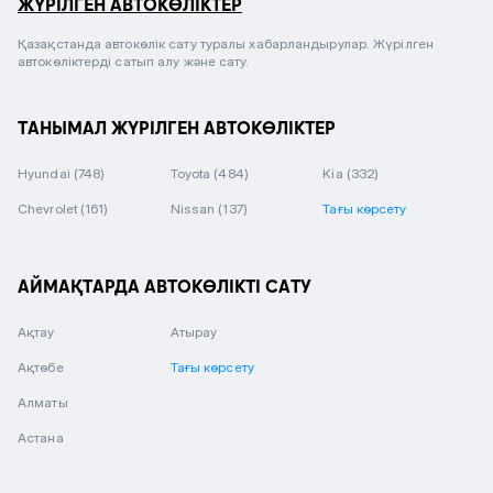
ЖҮРІЛГЕН АВТОКӨЛІКТЕР
Қазақстанда автокөлік сату туралы хабарландырулар. Жүрілген
автокөліктерді сатып алу және сату.
ТАНЫМАЛ ЖҮРІЛГЕН АВТОКӨЛІКТЕР
Hyundai
(748)
Toyota
(484)
Kia
(332)
Chevrolet
(161)
Nissan
(137)
Тағы көрсету
АЙМАҚТАРДА АВТОКӨЛІКТІ САТУ
Ақтау
Атырау
Ақтөбе
Тағы көрсету
Алматы
Астана