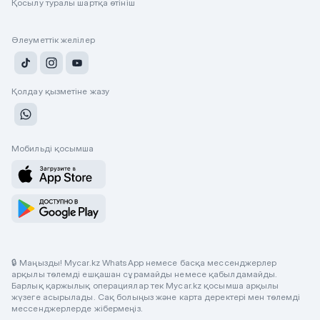
Қосылу туралы шартқа өтініш
Әлеуметтік желілер
Қолдау қызметіне жазу
Мобильді қосымша
🔒 Маңызды! Mycar.kz WhatsApp немесе басқа мессенджерлер
арқылы төлемді ешқашан сұрамайды немесе қабылдамайды.
Барлық қаржылық операциялар тек Mycar.kz қосымша арқылы
жүзеге асырылады. Сақ болыңыз және карта деректері мен төлемді
мессенджерлерде жібермеңіз.