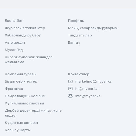
Басты бет
Профиль
Жүрілген автокөліктер
Менің хабарландыруларым
Хабарландыру беру
Таңдаулылар
Автокредит
Баптау
Mycar Гид
Киберқауіпсіздік жөніндегі
жадынама
Компания туралы
Контактілер
Біздің серіктестер
marketing@mycar.kz
Франшиза
hr@mycar.kz
Пайдаланушы келісімі
info@mycar.kz
Құпиялылық саясаты
Дербес деректерді жинау және
өңдеу
Құқықтық ақпарат
Қосылу шарты