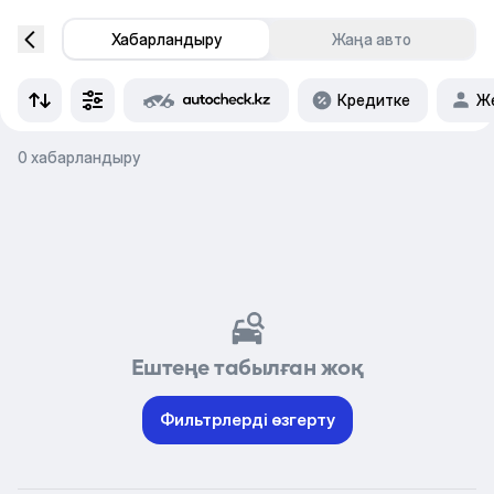
Хабарландыру
Жаңа авто
Кредитке
Же
0 хабарландыру
Ештеңе табылған жоқ
Фильтрлерді өзгерту