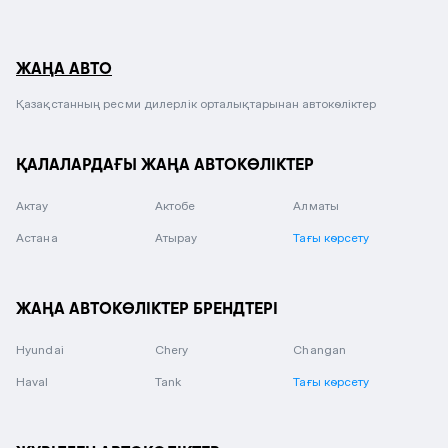
ЖАҢА АВТО
Қазақстанның ресми дилерлік орталықтарынан автокөліктер
ҚАЛАЛАРДАҒЫ ЖАҢА АВТОКӨЛІКТЕР
Актау
Актобе
Алматы
Астана
Атырау
Тағы көрсету
ЖАҢА АВТОКӨЛІКТЕР БРЕНДТЕРІ
Hyundai
Chery
Changan
Haval
Tank
Тағы көрсету