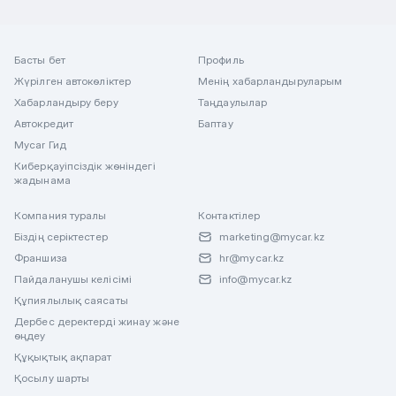
Басты бет
Профиль
Жүрілген автокөліктер
Менің хабарландыруларым
Хабарландыру беру
Таңдаулылар
Автокредит
Баптау
Mycar Гид
Киберқауіпсіздік жөніндегі
жадынама
Компания туралы
Контактілер
Біздің серіктестер
marketing@mycar.kz
Франшиза
hr@mycar.kz
Пайдаланушы келісімі
info@mycar.kz
Құпиялылық саясаты
Дербес деректерді жинау және
өңдеу
Құқықтық ақпарат
Қосылу шарты