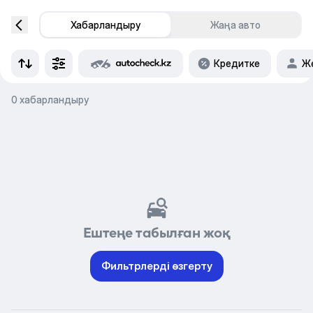
Хабарландыру
Жаңа авто
Кредитке
Же
0 хабарландыру
Ештеңе табылған жоқ
Фильтрлерді өзгерту