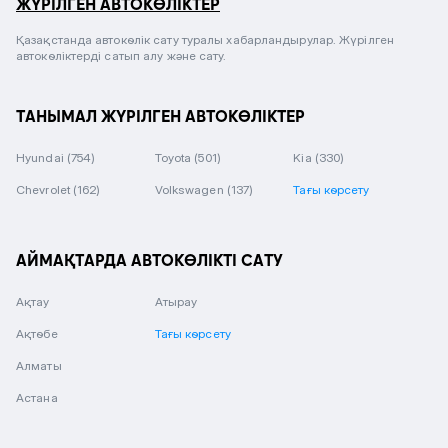
ЖҮРІЛГЕН АВТОКӨЛІКТЕР
Қазақстанда автокөлік сату туралы хабарландырулар. Жүрілген
автокөліктерді сатып алу және сату.
ТАНЫМАЛ ЖҮРІЛГЕН АВТОКӨЛІКТЕР
Hyundai
(754)
Toyota
(501)
Kia
(330)
Chevrolet
(162)
Volkswagen
(137)
Тағы көрсету
АЙМАҚТАРДА АВТОКӨЛІКТІ САТУ
Ақтау
Атырау
Ақтөбе
Тағы көрсету
Алматы
Астана