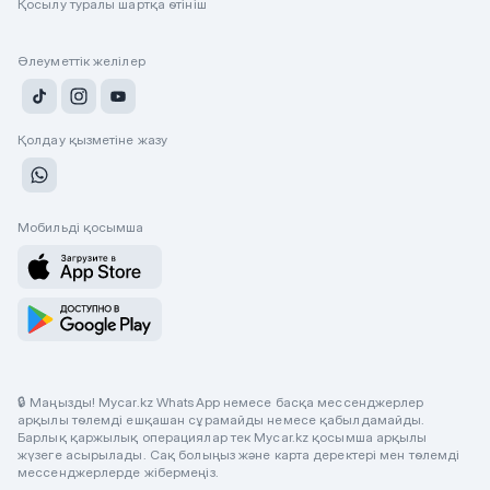
Қосылу туралы шартқа өтініш
Әлеуметтік желілер
Қолдау қызметіне жазу
Мобильді қосымша
🔒 Маңызды! Mycar.kz WhatsApp немесе басқа мессенджерлер
арқылы төлемді ешқашан сұрамайды немесе қабылдамайды.
Барлық қаржылық операциялар тек Mycar.kz қосымша арқылы
жүзеге асырылады. Сақ болыңыз және карта деректері мен төлемді
мессенджерлерде жібермеңіз.