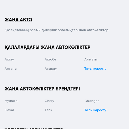
ЖАҢА АВТО
Қазақстанның ресми дилерлік орталықтарынан автокөліктер
ҚАЛАЛАРДАҒЫ ЖАҢА АВТОКӨЛІКТЕР
Актау
Актобе
Алматы
Астана
Атырау
Тағы көрсету
ЖАҢА АВТОКӨЛІКТЕР БРЕНДТЕРІ
Hyundai
Chery
Changan
Haval
Tank
Тағы көрсету