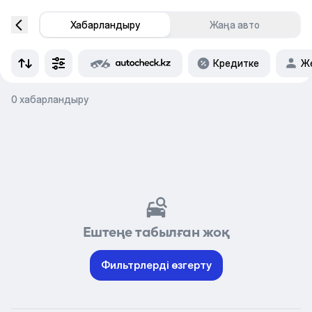
Хабарландыру
Жаңа авто
Кредитке
Же
0 хабарландыру
Ештеңе табылған жоқ
Фильтрлерді өзгерту