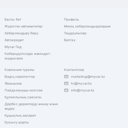
Басты бет
Профиль
Жүрілген автокөліктер
Менің хабарландыруларым
Хабарландыру беру
Таңдаулылар
Автокредит
Баптау
Mycar Гид
Киберқауіпсіздік жөніндегі
жадынама
Компания туралы
Контактілер
Біздің серіктестер
marketing@mycar.kz
Франшиза
hr@mycar.kz
Пайдаланушы келісімі
info@mycar.kz
Құпиялылық саясаты
Дербес деректерді жинау және
өңдеу
Құқықтық ақпарат
Қосылу шарты