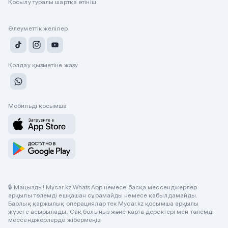
Қосылу туралы шартқа өтініш
Әлеуметтік желілер
Қолдау қызметіне жазу
Мобильді қосымша
🔒 Маңызды! Mycar.kz WhatsApp немесе басқа мессенджерлер
арқылы төлемді ешқашан сұрамайды немесе қабылдамайды.
Барлық қаржылық операциялар тек Mycar.kz қосымша арқылы
жүзеге асырылады. Сақ болыңыз және карта деректері мен төлемді
мессенджерлерде жібермеңіз.