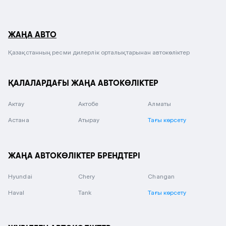
ЖАҢА АВТО
Қазақстанның ресми дилерлік орталықтарынан автокөліктер
ҚАЛАЛАРДАҒЫ ЖАҢА АВТОКӨЛІКТЕР
Актау
Актобе
Алматы
Астана
Атырау
Тағы көрсету
ЖАҢА АВТОКӨЛІКТЕР БРЕНДТЕРІ
Hyundai
Chery
Changan
Haval
Tank
Тағы көрсету