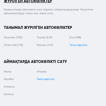
ЖҮРІЛГЕН АВТОКӨЛІКТЕР
Қазақстанда автокөлік сату туралы хабарландырулар. Жүрілген
автокөліктерді сатып алу және сату.
ТАНЫМАЛ ЖҮРІЛГЕН АВТОКӨЛІКТЕР
Hyundai
(762)
Toyota
(513)
Kia
(335)
Chevrolet
(175)
Nissan
(141)
Тағы көрсету
АЙМАҚТАРДА АВТОКӨЛІКТІ САТУ
Ақтау
Атырау
Ақтөбе
Тағы көрсету
Алматы
Астана