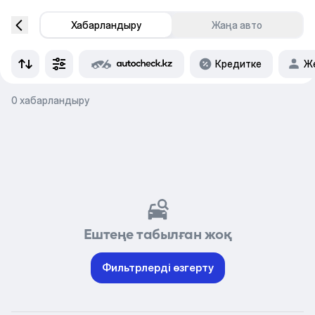
Хабарландыру
Жаңа авто
Кредитке
Же
0 хабарландыру
Ештеңе табылған жоқ
Фильтрлерді өзгерту