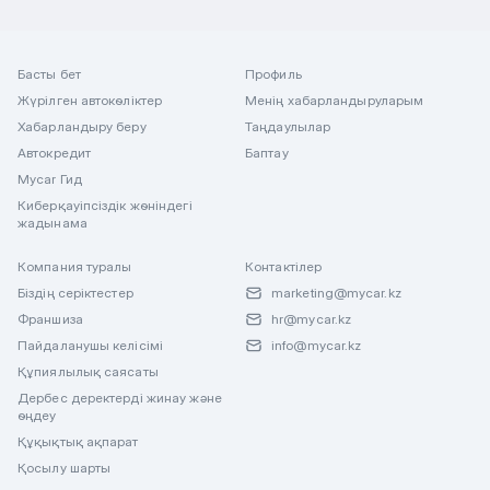
Басты бет
Профиль
Жүрілген автокөліктер
Менің хабарландыруларым
Хабарландыру беру
Таңдаулылар
Автокредит
Баптау
Mycar Гид
Киберқауіпсіздік жөніндегі
жадынама
Компания туралы
Контактілер
Біздің серіктестер
marketing@mycar.kz
Франшиза
hr@mycar.kz
Пайдаланушы келісімі
info@mycar.kz
Құпиялылық саясаты
Дербес деректерді жинау және
өңдеу
Құқықтық ақпарат
Қосылу шарты