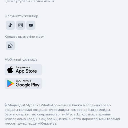
Қосылу туралы шартқа өтініш
Әлеуметтік желілер
Қолдау қызметіне жазу
Мобильді қосымша
🔒 Маңызды! Mycar.kz WhatsApp немесе басқа мессенджерлер
арқылы төлемді ешқашан сұрамайды немесе қабылдамайды.
Барлық қаржылық операциялар тек Mycar.kz қосымша арқылы
жүзеге асырылады. Сақ болыңыз және карта деректері мен төлемді
мессенджерлерде жібермеңіз.