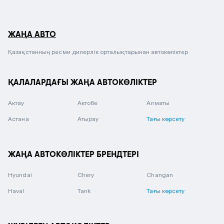
ЖАҢА АВТО
Қазақстанның ресми дилерлік орталықтарынан автокөліктер
ҚАЛАЛАРДАҒЫ ЖАҢА АВТОКӨЛІКТЕР
Актау
Актобе
Алматы
Астана
Атырау
Тағы көрсету
ЖАҢА АВТОКӨЛІКТЕР БРЕНДТЕРІ
Hyundai
Chery
Changan
Haval
Tank
Тағы көрсету