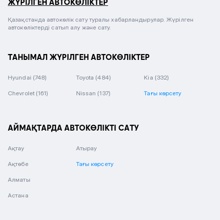
ЖҮРІЛГЕН АВТОКӨЛІКТЕР
Қазақстанда автокөлік сату туралы хабарландырулар. Жүрілген
автокөліктерді сатып алу және сату.
ТАНЫМАЛ ЖҮРІЛГЕН АВТОКӨЛІКТЕР
Hyundai
(748)
Toyota
(484)
Kia
(332)
Chevrolet
(161)
Nissan
(137)
Тағы көрсету
АЙМАҚТАРДА АВТОКӨЛІКТІ САТУ
Ақтау
Атырау
Ақтөбе
Тағы көрсету
Алматы
Астана