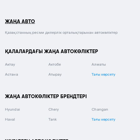
ЖАҢА АВТО
Қазақстанның ресми дилерлік орталықтарынан автокөліктер
ҚАЛАЛАРДАҒЫ ЖАҢА АВТОКӨЛІКТЕР
Актау
Актобе
Алматы
Астана
Атырау
Тағы көрсету
ЖАҢА АВТОКӨЛІКТЕР БРЕНДТЕРІ
Hyundai
Chery
Changan
Haval
Tank
Тағы көрсету