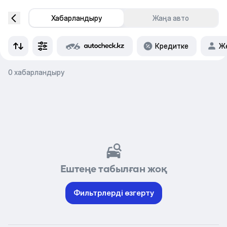
Хабарландыру
Жаңа авто
Кредитке
Же
0 хабарландыру
Ештеңе табылған жоқ
Фильтрлерді өзгерту