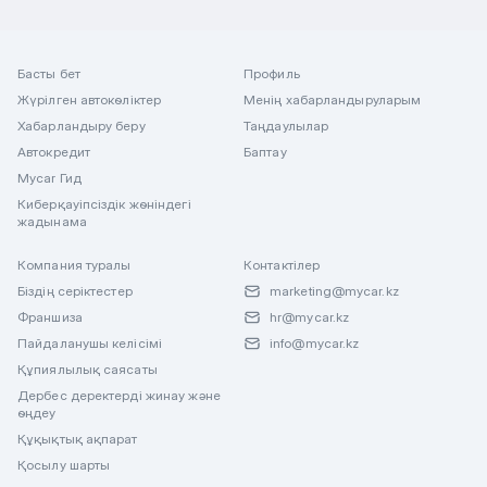
Басты бет
Профиль
Жүрілген автокөліктер
Менің хабарландыруларым
Хабарландыру беру
Таңдаулылар
Автокредит
Баптау
Mycar Гид
Киберқауіпсіздік жөніндегі
жадынама
Компания туралы
Контактілер
Біздің серіктестер
marketing@mycar.kz
Франшиза
hr@mycar.kz
Пайдаланушы келісімі
info@mycar.kz
Құпиялылық саясаты
Дербес деректерді жинау және
өңдеу
Құқықтық ақпарат
Қосылу шарты