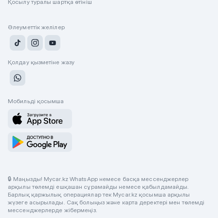
Қосылу туралы шартқа өтініш
Әлеуметтік желілер
Қолдау қызметіне жазу
Мобильді қосымша
🔒 Маңызды! Mycar.kz WhatsApp немесе басқа мессенджерлер
арқылы төлемді ешқашан сұрамайды немесе қабылдамайды.
Барлық қаржылық операциялар тек Mycar.kz қосымша арқылы
жүзеге асырылады. Сақ болыңыз және карта деректері мен төлемді
мессенджерлерде жібермеңіз.