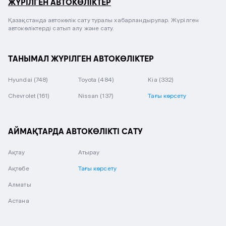
ЖҮРІЛГЕН АВТОКӨЛІКТЕР
Қазақстанда автокөлік сату туралы хабарландырулар. Жүрілген
автокөліктерді сатып алу және сату.
ТАНЫМАЛ ЖҮРІЛГЕН АВТОКӨЛІКТЕР
Hyundai
(748)
Toyota
(484)
Kia
(332)
Chevrolet
(161)
Nissan
(137)
Тағы көрсету
АЙМАҚТАРДА АВТОКӨЛІКТІ САТУ
Ақтау
Атырау
Ақтөбе
Тағы көрсету
Алматы
Астана