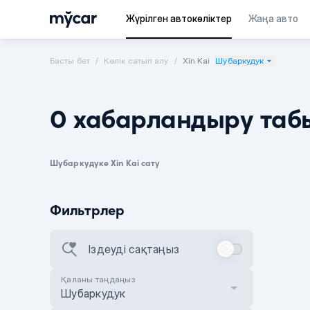
Жүрілген автокөліктер
Жаңа авто
Басты бет
Көлік сатып алу
Xin Kai
Шубаркудук
0 хабарландыру таб
Шубаркудуке Xin Kai сату
Фильтрлер
Іздеуді сақтаңыз
Қаланы таңдаңыз
Шубаркудук