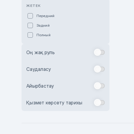
Розовый
ЖЕТЕК
Красный
Передний
Пурпурный
Задний
Коричневый
Полный
Голубой
Синий
Оң жақ руль
Фиолетовый
Зеленый
Саудаласу
Желтый
Айырбастау
Бежевый
Бордовый
Қызмет көрсету тарихы
Комбинированный
Бронзовый
Темно-синий