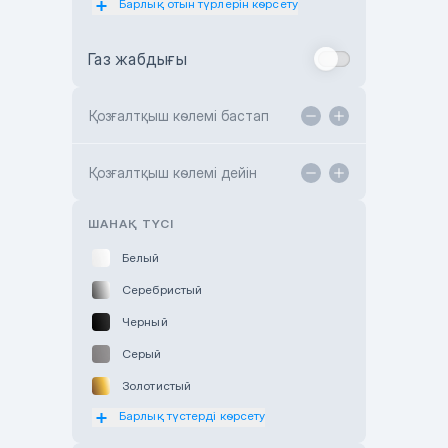
Барлық отын түрлерін көрсету
Toyota Almaty
Газ жабдығы
Toyota Astana
Toyota Kokshetau
Қозғалтқыш көлемі бастап
TANK Motors Karaganda
Hyundai ShymCity
Қозғалтқыш көлемі дейін
Toyota Shygys
ШАНАҚ ТҮСІ
Белый
Серебристый
Черный
Серый
Золотистый
Барлық түстерді көрсету
Оранжевый