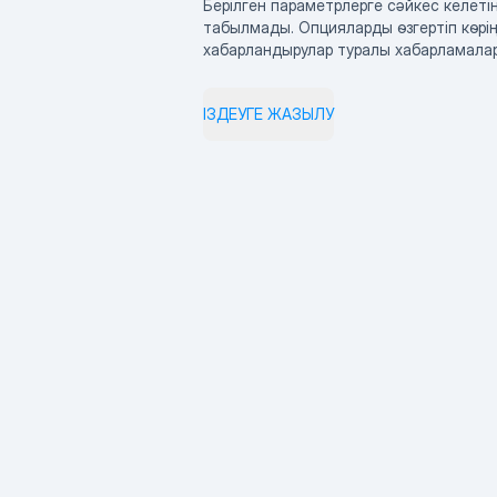
Берілген параметрлерге сәйкес келетін
табылмады. Опцияларды өзгертіп көрің
хабарландырулар туралы хабарламала
ІЗДЕУГЕ ЖАЗЫЛУ