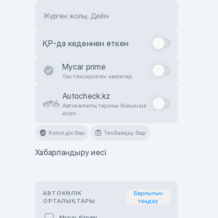
Жүрген жолы, Дейін
ҚР-да кеденнен өткен
Mycar prime
Тек тексерілген көліктер
Autocheck.kz
Автокөліктің тарихы бойынша
есеп
Кепілдік бар
Техбайқау бар
Хабарландыру иесі
АВТОКӨЛІК
Барлығын
ОРТАЛЫҚТАРЫ
таңдау
Mycar Almaty