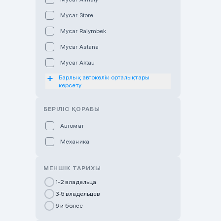
Mycar Store
Mycar Raiymbek
Mycar Astana
Mycar Aktau
Барлық автокөлік орталықтары
Mycar Uralsk
көрсету
Haval & Tank Kyzylorda
БЕРІЛІС ҚОРАБЫ
Haval & Tank Pavlodar
Bavaria Almaty
Автомат
Mycar Shymkent
Механика
Bavaria Astana
МЕНШІК ТАРИХЫ
GWM Nurly Zhol
1-2 владельца
Chery Astana
3-5 владельцев
Changan Auto Nurly Zhol
6 и более
Haval Atyrau