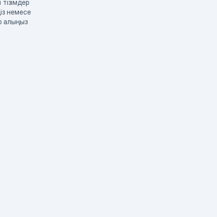
 тізімдер
із немесе
р алыңыз