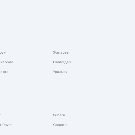
рау
Жанаозен
ылорда
Павлодар
кестан
Уральск
k
Subaru
d Rover
Genesis