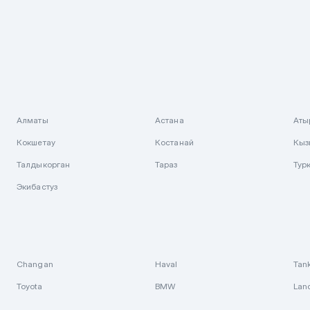
Алматы
Астана
Аты
Кокшетау
Костанай
Кыз
Талдыкорган
Тараз
Тур
Экибастуз
Changan
Haval
Tan
Toyota
BMW
Lan