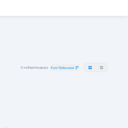
0 хабарландыру
Күні бойынша