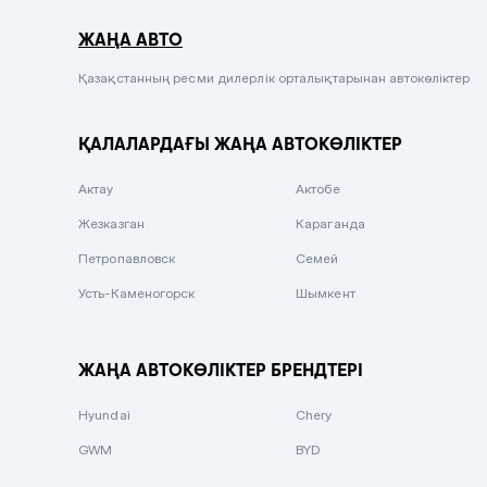
Серый металлик
ЖАҢА АВТО
Сиреневый металлик
Черный металлик
Қазақстанның ресми дилерлік орталықтарынан автокөліктер
Стальной
ҚАЛАЛАРДАҒЫ ЖАҢА АВТОКӨЛІКТЕР
Вишневый
Серебристый металлик
Актау
Актобе
Темно-коричневый
Жезказган
Караганда
Бело-Дымчатый
Петропавловск
Семей
Светло-зелёный металлик
Усть-Каменогорск
Шымкент
Бирюзовый
Темно-синий металлик
ЖАҢА АВТОКӨЛІКТЕР БРЕНДТЕРІ
Зеленый металлик
Hyundai
Chery
Комбинированный
GWM
BYD