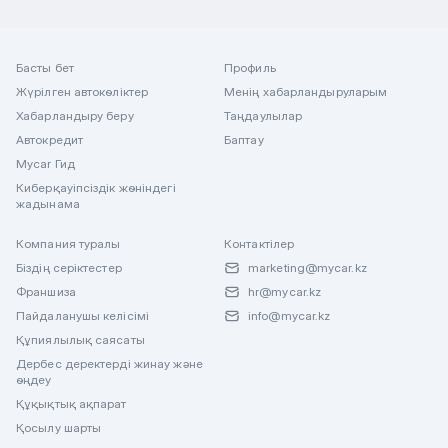
Басты бет
Профиль
Жүрілген автокөліктер
Менің хабарландыруларым
Хабарландыру беру
Таңдаулылар
Автокредит
Баптау
Mycar Гид
Киберқауіпсіздік жөніндегі
жадынама
Компания туралы
Контактілер
Біздің серіктестер
marketing@mycar.kz
Франшиза
hr@mycar.kz
Пайдаланушы келісімі
info@mycar.kz
Құпиялылық саясаты
Дербес деректерді жинау және
өңдеу
Құқықтық ақпарат
Қосылу шарты