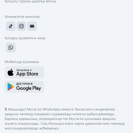
Қосылу туралы шартқа өтініш
Әлеуметтік желілер
Қолдау қызметіне жазу
Мобильді қосымша
🔒 Маңызды! Mycar.kz WhatsApp немесе басқа мессенджерлер
арқылы төлемді ешқашан сұрамайды немесе қабылдамайды.
Барлық қаржылық операциялар тек Mycar.kz қосымша арқылы
жүзеге асырылады. Сақ болыңыз және карта деректері мен төлемді
мессенджерлерде жібермеңіз.