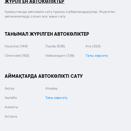
ЖҮРІЛГЕН АВТОКӨЛІКТЕР
Қазақстанда автокөлік сату туралы хабарландырулар. Жүрілген
автокөліктерді сатып алу және сату.
ТАНЫМАЛ ЖҮРІЛГЕН АВТОКӨЛІКТЕР
Hyundai
(746)
Toyota
(505)
Kia
(323)
Chevrolet
(162)
Volkswagen
(139)
Тағы көрсету
АЙМАҚТАРДА АВТОКӨЛІКТІ САТУ
Ақтау
Атырау
Ақтөбе
Тағы көрсету
Алматы
Астана