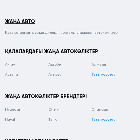
ЖАҢА АВТО
Қазақстанның ресми дилерлік орталықтарынан автокөліктер
ҚАЛАЛАРДАҒЫ ЖАҢА АВТОКӨЛІКТЕР
Актау
Актобе
Алматы
Астана
Атырау
Тағы көрсету
ЖАҢА АВТОКӨЛІКТЕР БРЕНДТЕРІ
Hyundai
Chery
Changan
Haval
Tank
Тағы көрсету