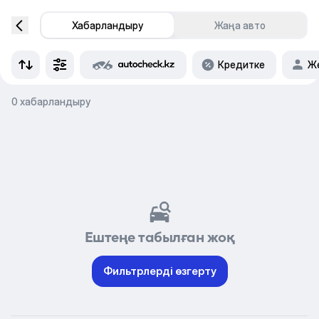
Хабарландыру
Жаңа авто
Кредитке
Же
0 хабарландыру
Ештеңе табылған жоқ
Фильтрлерді өзгерту