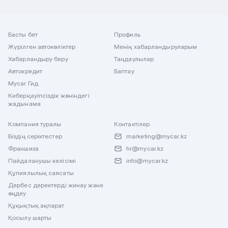
Басты бет
Профиль
Жүрілген автокөліктер
Менің хабарландыруларым
Хабарландыру беру
Таңдаулылар
Автокредит
Баптау
Mycar Гид
Киберқауіпсіздік жөніндегі
жадынама
Компания туралы
Контактілер
Біздің серіктестер
marketing@mycar.kz
Франшиза
hr@mycar.kz
Пайдаланушы келісімі
info@mycar.kz
Құпиялылық саясаты
Дербес деректерді жинау және
өңдеу
Құқықтық ақпарат
Қосылу шарты