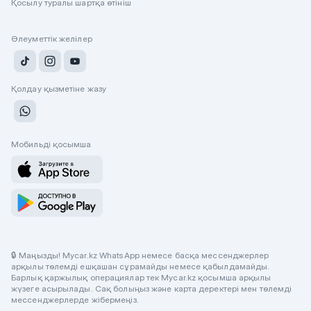
Қосылу туралы шартқа өтініш
Әлеуметтік желілер
Қолдау қызметіне жазу
Мобильді қосымша
🔒 Маңызды! Mycar.kz WhatsApp немесе басқа мессенджерлер
арқылы төлемді ешқашан сұрамайды немесе қабылдамайды.
Барлық қаржылық операциялар тек Mycar.kz қосымша арқылы
жүзеге асырылады. Сақ болыңыз және карта деректері мен төлемді
мессенджерлерде жібермеңіз.