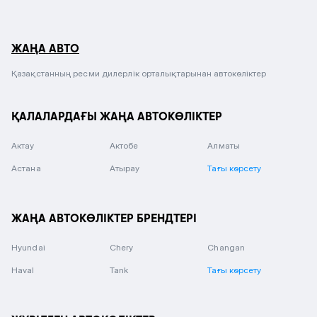
ЖАҢА АВТО
Қазақстанның ресми дилерлік орталықтарынан автокөліктер
ҚАЛАЛАРДАҒЫ ЖАҢА АВТОКӨЛІКТЕР
Актау
Актобе
Алматы
Астана
Атырау
Тағы көрсету
ЖАҢА АВТОКӨЛІКТЕР БРЕНДТЕРІ
Hyundai
Chery
Changan
Haval
Tank
Тағы көрсету