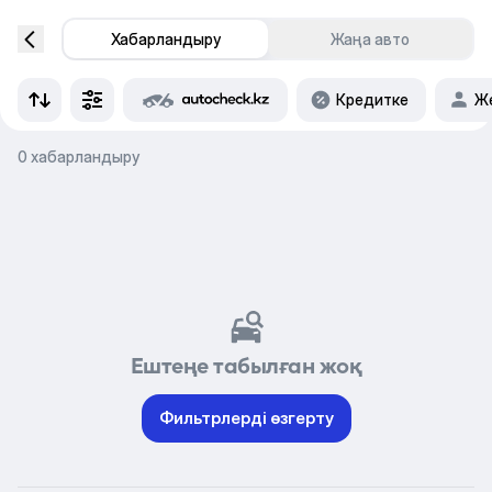
Хабарландыру
Жаңа авто
Кредитке
Же
0 хабарландыру
Ештеңе табылған жоқ
Фильтрлерді өзгерту