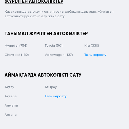
ЖҮРІЛГЕН АВТОКӨЛІКТЕР
Қазақстанда автокөлік сату туралы хабарландырулар. Жүрілген
автокөліктерді сатып алу және сату.
ТАНЫМАЛ ЖҮРІЛГЕН АВТОКӨЛІКТЕР
Hyundai
(754)
Toyota
(501)
Kia
(330)
Chevrolet
(162)
Volkswagen
(137)
Тағы көрсету
АЙМАҚТАРДА АВТОКӨЛІКТІ САТУ
Ақтау
Атырау
Ақтөбе
Тағы көрсету
Алматы
Астана