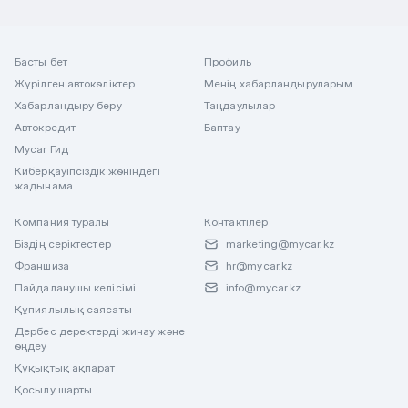
Басты бет
Профиль
Жүрілген автокөліктер
Менің хабарландыруларым
Хабарландыру беру
Таңдаулылар
Автокредит
Баптау
Mycar Гид
Киберқауіпсіздік жөніндегі
жадынама
Компания туралы
Контактілер
Біздің серіктестер
marketing@mycar.kz
Франшиза
hr@mycar.kz
Пайдаланушы келісімі
info@mycar.kz
Құпиялылық саясаты
Дербес деректерді жинау және
өңдеу
Құқықтық ақпарат
Қосылу шарты