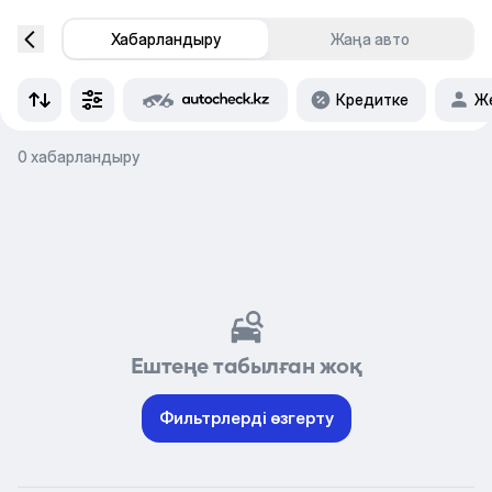
Хабарландыру
Жаңа авто
Кредитке
Же
0 хабарландыру
Ештеңе табылған жоқ
Фильтрлерді өзгерту