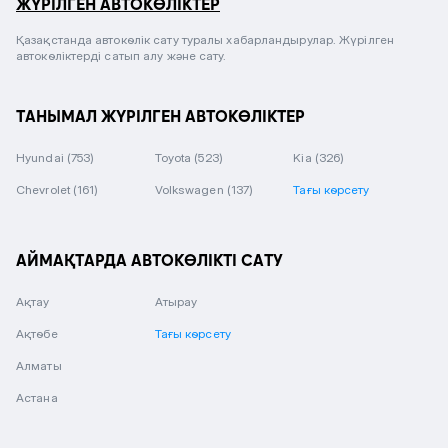
ЖҮРІЛГЕН АВТОКӨЛІКТЕР
Қазақстанда автокөлік сату туралы хабарландырулар. Жүрілген
автокөліктерді сатып алу және сату.
ТАНЫМАЛ ЖҮРІЛГЕН АВТОКӨЛІКТЕР
Hyundai
(753)
Toyota
(523)
Kia
(326)
Chevrolet
(161)
Volkswagen
(137)
Тағы көрсету
АЙМАҚТАРДА АВТОКӨЛІКТІ САТУ
Ақтау
Атырау
Ақтөбе
Тағы көрсету
Алматы
Астана