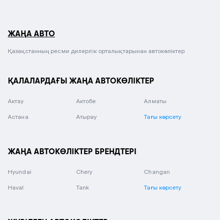
ЖАҢА АВТО
Қазақстанның ресми дилерлік орталықтарынан автокөліктер
ҚАЛАЛАРДАҒЫ ЖАҢА АВТОКӨЛІКТЕР
Актау
Актобе
Алматы
Астана
Атырау
Тағы көрсету
ЖАҢА АВТОКӨЛІКТЕР БРЕНДТЕРІ
Hyundai
Chery
Changan
Haval
Tank
Тағы көрсету