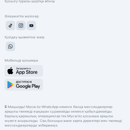
Қосылу туралы шартқа өтініш
Әлеуметтік желілер
Қолдау қызметіне жазу
Мобильді қосымша
🔒 Маңызды! Mycar.kz WhatsApp немесе басқа мессенджерлер
арқылы төлемді ешқашан сұрамайды немесе қабылдамайды.
Барлық қаржылық операциялар тек Mycar.kz қосымша арқылы
жүзеге асырылады. Сақ болыңыз және карта деректері мен төлемді
мессенджерлерде жібермеңіз.