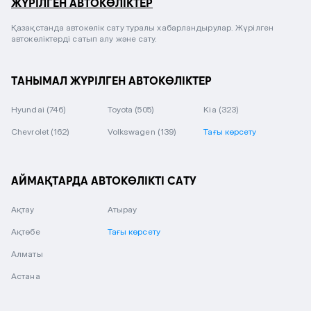
ЖҮРІЛГЕН АВТОКӨЛІКТЕР
Қазақстанда автокөлік сату туралы хабарландырулар. Жүрілген
автокөліктерді сатып алу және сату.
ТАНЫМАЛ ЖҮРІЛГЕН АВТОКӨЛІКТЕР
Hyundai
(746)
Toyota
(505)
Kia
(323)
Chevrolet
(162)
Volkswagen
(139)
Тағы көрсету
АЙМАҚТАРДА АВТОКӨЛІКТІ САТУ
Ақтау
Атырау
Ақтөбе
Тағы көрсету
Алматы
Астана