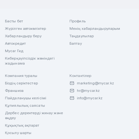
Басты бет
Профиль
Жүрілген автокөліктер
Менің хабарландыруларым
Хабарландыру беру
Таңдаулылар
Автокредит
Баптау
Mycar Гид
Киберқауіпсіздік жөніндегі
жадынама
Компания туралы
Контактілер
Біздің серіктестер
marketing@mycar.kz
Франшиза
hr@mycar.kz
Пайдаланушы келісімі
info@mycar.kz
Құпиялылық саясаты
Дербес деректерді жинау және
өңдеу
Құқықтық ақпарат
Қосылу шарты