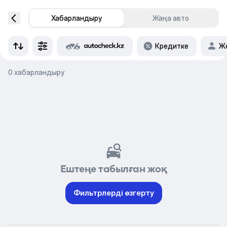
Хабарландыру
Жаңа авто
Кредитке
Же
0 хабарландыру
Ештеңе табылған жоқ
Фильтрлерді өзгерту