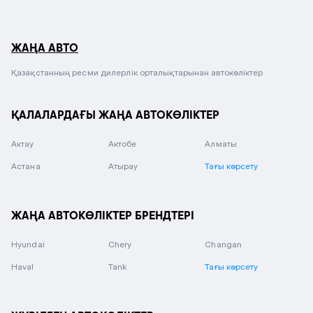
ЖАҢА АВТО
Қазақстанның ресми дилерлік орталықтарынан автокөліктер
ҚАЛАЛАРДАҒЫ ЖАҢА АВТОКӨЛІКТЕР
Актау
Актобе
Алматы
Астана
Атырау
Тағы көрсету
ЖАҢА АВТОКӨЛІКТЕР БРЕНДТЕРІ
Hyundai
Chery
Changan
Haval
Tank
Тағы көрсету