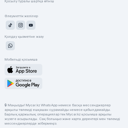
Қосылу туралы шартқа өтініш
Әлеуметтік желілер
Қолдау қызметіне жазу
Мобильді қосымша
🔒 Маңызды! Mycar.kz WhatsApp немесе басқа мессенджерлер
арқылы төлемді ешқашан сұрамайды немесе қабылдамайды.
Барлық қаржылық операциялар тек Mycar.kz қосымша арқылы
жүзеге асырылады. Сақ болыңыз және карта деректері мен төлемді
мессенджерлерде жібермеңіз.