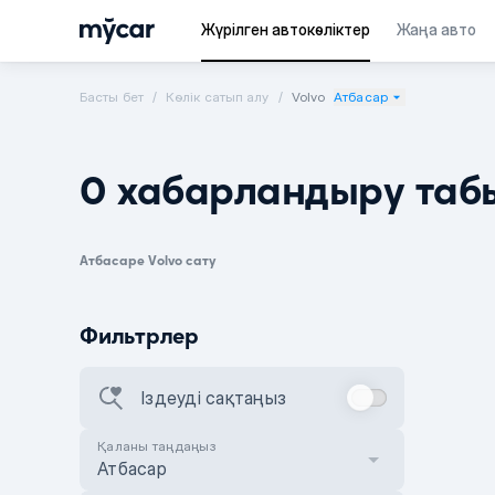
Жүрілген автокөліктер
Жаңа авто
Басты бет
Көлік сатып алу
Volvo
Атбасар
0 хабарландыру таб
Атбасаре Volvo сату
Фильтрлер
Іздеуді сақтаңыз
Қаланы таңдаңыз
Атбасар