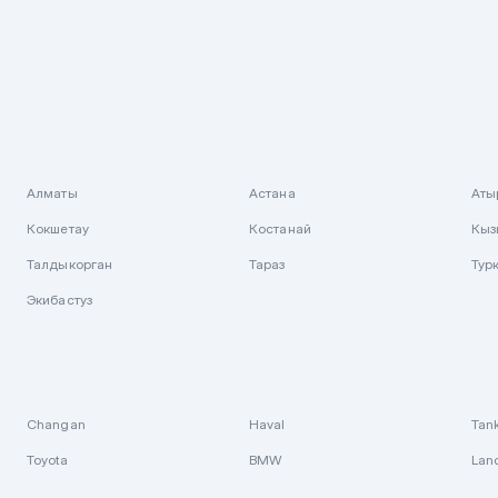
Алматы
Астана
Аты
Кокшетау
Костанай
Кыз
Талдыкорган
Тараз
Тур
Экибастуз
Changan
Haval
Tan
Toyota
BMW
Lan