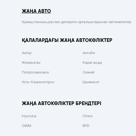
Серый металлик
ЖАҢА АВТО
Сиреневый металлик
Черный металлик
Қазақстанның ресми дилерлік орталықтарынан автокөліктер
Стальной
ҚАЛАЛАРДАҒЫ ЖАҢА АВТОКӨЛІКТЕР
Вишневый
Серебристый металлик
Актау
Актобе
Темно-коричневый
Жезказган
Караганда
Бело-Дымчатый
Петропавловск
Семей
Светло-зелёный металлик
Усть-Каменогорск
Шымкент
Бирюзовый
Темно-синий металлик
ЖАҢА АВТОКӨЛІКТЕР БРЕНДТЕРІ
Зеленый металлик
Hyundai
Chery
Комбинированный
GWM
BYD