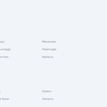
рау
Жанаозен
ылорда
Павлодар
кестан
Уральск
k
Subaru
d Rover
Genesis