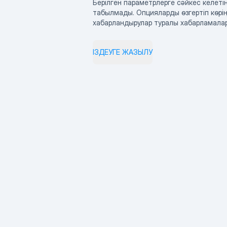
Берілген параметрлерге сәйкес келетін
табылмады. Опцияларды өзгертіп көрің
хабарландырулар туралы хабарламала
ІЗДЕУГЕ ЖАЗЫЛУ