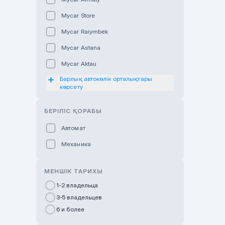
Mycar Store
Mycar Raiymbek
Mycar Astana
Mycar Aktau
Барлық автокөлік орталықтары
Mycar Uralsk
көрсету
Haval & Tank Kyzylorda
БЕРІЛІС ҚОРАБЫ
Haval & Tank Pavlodar
Bavaria Almaty
Автомат
Mycar Shymkent
Механика
Bavaria Astana
МЕНШІК ТАРИХЫ
GWM Nurly Zhol
1-2 владельца
Chery Astana
3-5 владельцев
Changan Auto Nurly Zhol
6 и более
Haval Atyrau