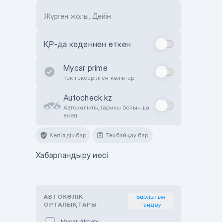
Жүрген жолы, Дейін
ҚР-да кеденнен өткен
Mycar prime
Тек тексерілген көліктер
Autocheck.kz
Автокөліктің тарихы бойынша
есеп
Кепілдік бар
Техбайқау бар
Хабарландыру иесі
АВТОКӨЛІК
Барлығын
ОРТАЛЫҚТАРЫ
таңдау
Mycar Almaty