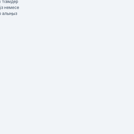
 тізімдер
із немесе
р алыңыз