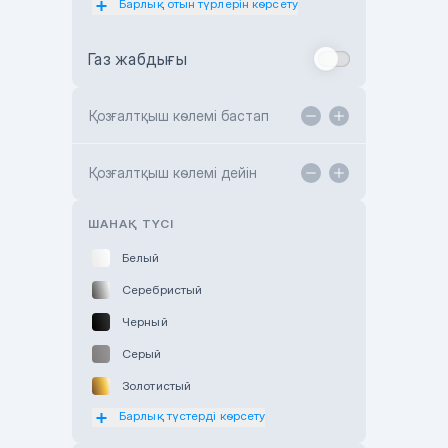
Барлық отын түрлерін көрсету
Toyota Almaty
Газ жабдығы
Toyota Astana
Toyota Kokshetau
Қозғалтқыш көлемі бастап
TANK Motors Karaganda
Hyundai ShymCity
Қозғалтқыш көлемі дейін
Toyota Shygys
ШАНАҚ ТҮСІ
Белый
Серебристый
Черный
Серый
Золотистый
Барлық түстерді көрсету
Оранжевый