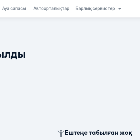
Барлық сервистер
Ауа сапасы
Автоорталықтар
ылды
Ештеңе табылған жоқ