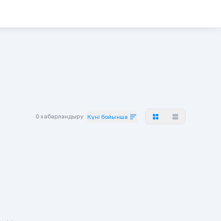
0 хабарландыру
Күні бойынша