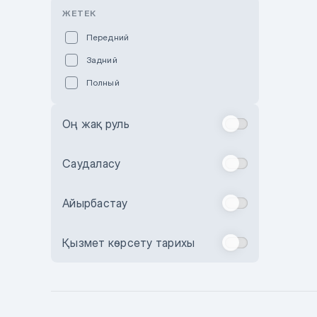
Розовый
ЖЕТЕК
Красный
Передний
Пурпурный
Задний
Коричневый
Полный
Голубой
Синий
Оң жақ руль
Фиолетовый
Зеленый
Саудаласу
Желтый
Айырбастау
Бежевый
Бордовый
Қызмет көрсету тарихы
Комбинированный
Бронзовый
Темно-синий