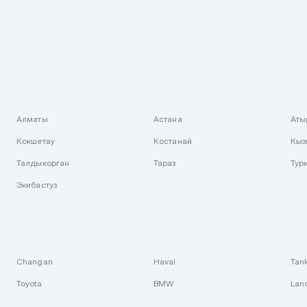
Алматы
Астана
Аты
Кокшетау
Костанай
Кыз
Талдыкорган
Тараз
Тур
Экибастуз
Changan
Haval
Tan
Toyota
BMW
Lan