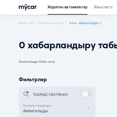
Жүрілген автокөліктер
Жаңа авто
Басты бет
Көлік сатып алу
Volvo
Амангельды
0 хабарландыру таб
Амангельды Volvo сату
Фильтрлер
Іздеуді сақтаңыз
Қаланы таңдаңыз
Амангельды