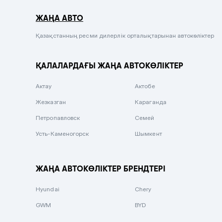
Серый металлик
ЖАҢА АВТО
Сиреневый металлик
Черный металлик
Қазақстанның ресми дилерлік орталықтарынан автокөліктер
Стальной
ҚАЛАЛАРДАҒЫ ЖАҢА АВТОКӨЛІКТЕР
Вишневый
Серебристый металлик
Актау
Актобе
Темно-коричневый
Жезказган
Караганда
Бело-Дымчатый
Петропавловск
Семей
Светло-зелёный металлик
Усть-Каменогорск
Шымкент
Бирюзовый
Темно-синий металлик
ЖАҢА АВТОКӨЛІКТЕР БРЕНДТЕРІ
Зеленый металлик
Hyundai
Chery
Комбинированный
GWM
BYD