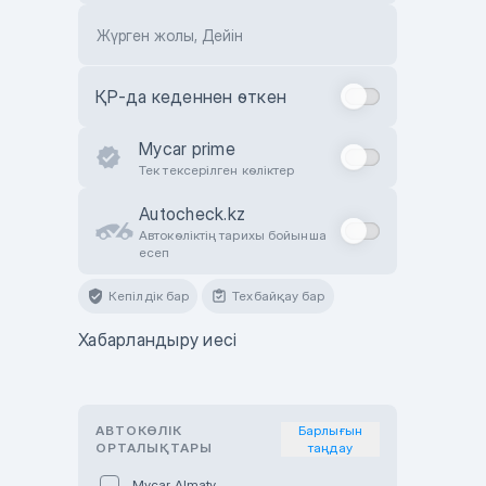
Жүрген жолы, Дейін
ҚР-да кеденнен өткен
Mycar prime
Тек тексерілген көліктер
Autocheck.kz
Автокөліктің тарихы бойынша
есеп
Кепілдік бар
Техбайқау бар
Хабарландыру иесі
АВТОКӨЛІК
Барлығын
ОРТАЛЫҚТАРЫ
таңдау
Mycar Almaty