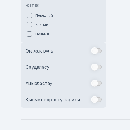
Розовый
ЖЕТЕК
Красный
Передний
Пурпурный
Задний
Коричневый
Полный
Голубой
Синий
Оң жақ руль
Фиолетовый
Зеленый
Саудаласу
Желтый
Айырбастау
Бежевый
Бордовый
Қызмет көрсету тарихы
Комбинированный
Бронзовый
Темно-синий