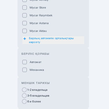
Mycar Store
Mycar Raiymbek
Mycar Astana
Mycar Aktau
Барлық автокөлік орталықтары
Mycar Uralsk
көрсету
Haval & Tank Kyzylorda
БЕРІЛІС ҚОРАБЫ
Haval & Tank Pavlodar
Bavaria Almaty
Автомат
Mycar Shymkent
Механика
Bavaria Astana
МЕНШІК ТАРИХЫ
GWM Nurly Zhol
1-2 владельца
Chery Astana
3-5 владельцев
Changan Auto Nurly Zhol
6 и более
Haval Atyrau