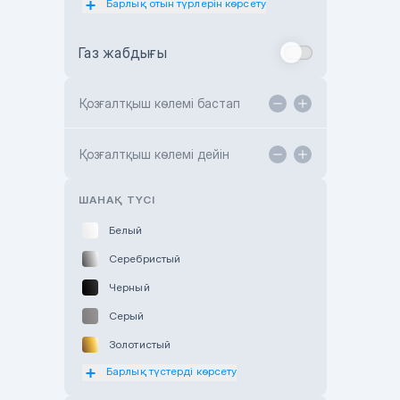
Барлық отын түрлерін көрсету
Toyota Almaty
Газ жабдығы
Toyota Astana
Toyota Kokshetau
Қозғалтқыш көлемі бастап
TANK Motors Karaganda
Hyundai ShymCity
Қозғалтқыш көлемі дейін
Toyota Shygys
ШАНАҚ ТҮСІ
Белый
Серебристый
Черный
Серый
Золотистый
Барлық түстерді көрсету
Оранжевый