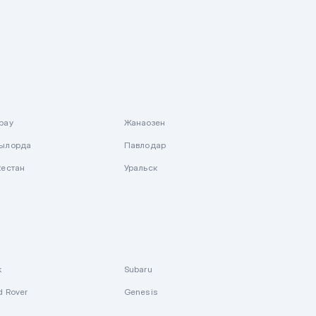
рау
Жанаозен
ылорда
Павлодар
кестан
Уральск
k
Subaru
d Rover
Genesis