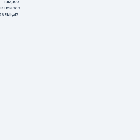
 тізімдер
із немесе
р алыңыз