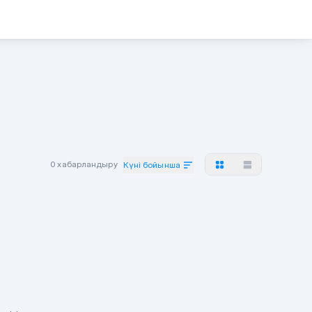
0 хабарландыру
Күні бойынша