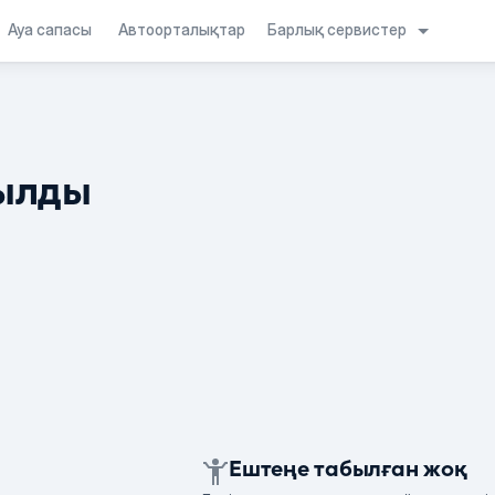
Барлық сервистер
Ауа сапасы
Автоорталықтар
ылды
Ештеңе табылған жоқ