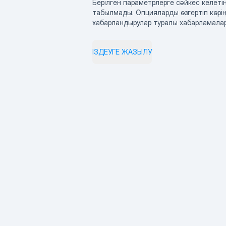
Берілген параметрлерге сәйкес келетін
табылмады. Опцияларды өзгертіп көрің
хабарландырулар туралы хабарламала
ІЗДЕУГЕ ЖАЗЫЛУ