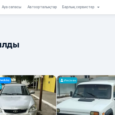
Барлық сервистер
Ауа сапасы
Автоорталықтар
ылды
Иесінен
н