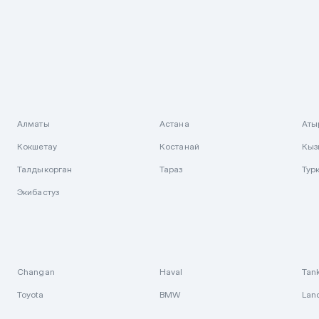
Алматы
Астана
Аты
Кокшетау
Костанай
Кыз
Талдыкорган
Тараз
Тур
Экибастуз
Changan
Haval
Tan
Toyota
BMW
Lan