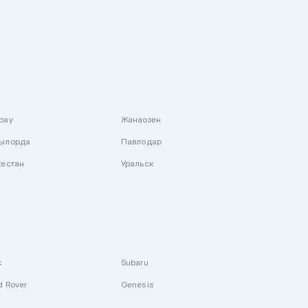
рау
Жанаозен
ылорда
Павлодар
кестан
Уральск
k
Subaru
d Rover
Genesis