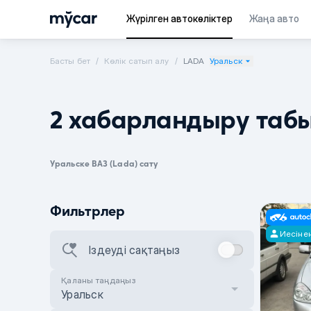
Жүрілген автокөліктер
Жаңа авто
Басты бет
Көлік сатып алу
LADA
Уральск
2 хабарландыру таб
Уральске ВАЗ (Lada) сату
Фильтрлер
Иесіне
Іздеуді сақтаңыз
Қаланы таңдаңыз
Уральск