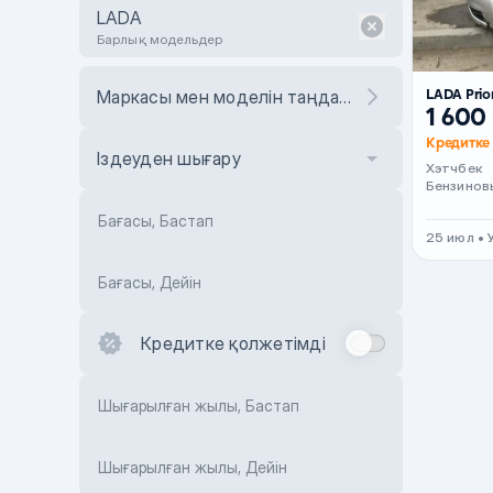
LADA
Барлық модельдер
LADA Prio
Маркасы мен моделін таңдаңыз
1 600
Кредитке 
Іздеуден шығару
Хэтчбек
Бензинов
Бағасы, Бастап
25 июл • 
Бағасы, Дейін
Кредитке қолжетімді
Шығарылған жылы, Бастап
Шығарылған жылы, Дейін