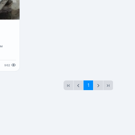
а
км
962
1