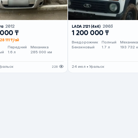
ra
2012
LADA 2121 (4x4)
2003
 000 ₸
1 200 000 ₸
28 111 ₸/ай
Внедорожник
Полный
Механик
Передний
Механика
Бензиновый
1.7 л
193 732 
ый
1.6 л
285 000 км
Уральск
24 июл • Уральск
228