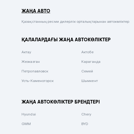
Серый металлик
ЖАҢА АВТО
Сиреневый металлик
Черный металлик
Қазақстанның ресми дилерлік орталықтарынан автокөліктер
Стальной
ҚАЛАЛАРДАҒЫ ЖАҢА АВТОКӨЛІКТЕР
Вишневый
Серебристый металлик
Актау
Актобе
Темно-коричневый
Жезказган
Караганда
Бело-Дымчатый
Петропавловск
Семей
Светло-зелёный металлик
Усть-Каменогорск
Шымкент
Бирюзовый
Темно-синий металлик
ЖАҢА АВТОКӨЛІКТЕР БРЕНДТЕРІ
Зеленый металлик
Hyundai
Chery
Комбинированный
GWM
BYD