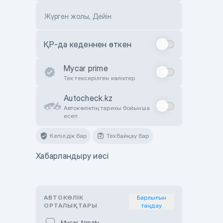
Жүрген жолы, Дейін
ҚР-да кеденнен өткен
Mycar prime
Тек тексерілген көліктер
Autocheck.kz
Автокөліктің тарихы бойынша
есеп
Кепілдік бар
Техбайқау бар
Хабарландыру иесі
АВТОКӨЛІК
Барлығын
ОРТАЛЫҚТАРЫ
таңдау
Mycar Almaty