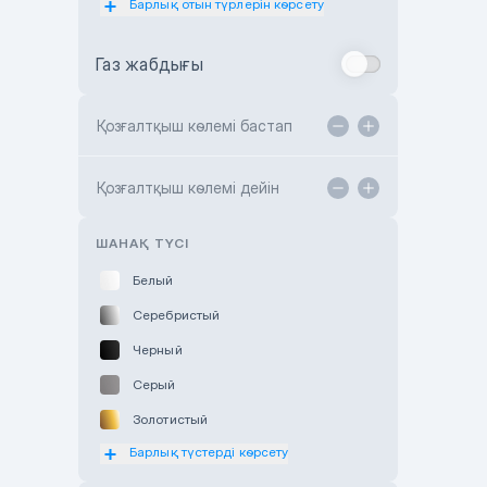
Барлық отын түрлерін көрсету
Toyota Almaty
Газ жабдығы
Toyota Astana
Toyota Kokshetau
Қозғалтқыш көлемі бастап
TANK Motors Karaganda
Hyundai ShymCity
Қозғалтқыш көлемі дейін
Toyota Shygys
ШАНАҚ ТҮСІ
Белый
Серебристый
Черный
Серый
Золотистый
Барлық түстерді көрсету
Оранжевый