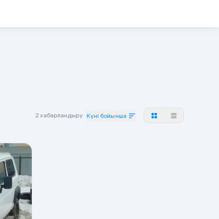
2 хабарландыру
Күні бойынша