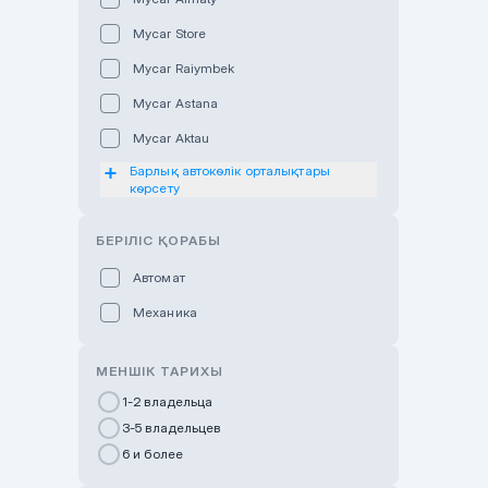
Mycar Store
Mycar Raiymbek
Mycar Astana
Mycar Aktau
Барлық автокөлік орталықтары
Mycar Uralsk
көрсету
Haval & Tank Kyzylorda
БЕРІЛІС ҚОРАБЫ
Haval & Tank Pavlodar
Bavaria Almaty
Автомат
Mycar Shymkent
Механика
Bavaria Astana
МЕНШІК ТАРИХЫ
GWM Nurly Zhol
1-2 владельца
Chery Astana
3-5 владельцев
Changan Auto Nurly Zhol
6 и более
Haval Atyrau