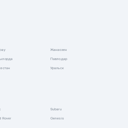
рау
Жанаозен
ылорда
Павлодар
кестан
Уральск
k
Subaru
d Rover
Genesis