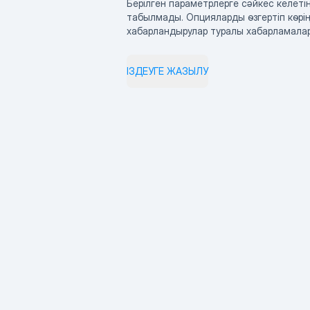
Берілген параметрлерге сәйкес келетін
табылмады. Опцияларды өзгертіп көрің
хабарландырулар туралы хабарламала
ІЗДЕУГЕ ЖАЗЫЛУ