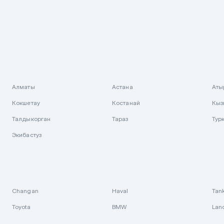
Алматы
Астана
Аты
Кокшетау
Костанай
Кыз
Талдыкорган
Тараз
Тур
Экибастуз
Changan
Haval
Tan
Toyota
BMW
Lan