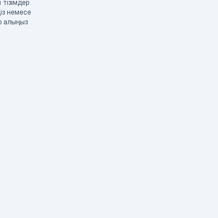
 тізімдер
із немесе
р алыңыз