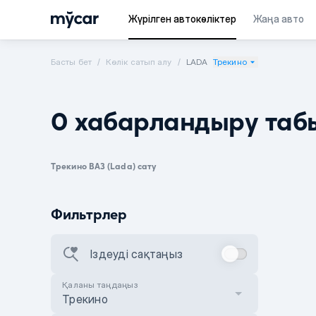
Жүрілген автокөліктер
Жаңа авто
Басты бет
Көлік сатып алу
LADA
Трекино
0 хабарландыру таб
Трекино ВАЗ (Lada) сату
Фильтрлер
Іздеуді сақтаңыз
Қаланы таңдаңыз
Трекино