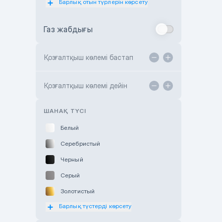
Барлық отын түрлерін көрсету
Toyota Almaty
Газ жабдығы
Toyota Astana
Toyota Kokshetau
Қозғалтқыш көлемі бастап
TANK Motors Karaganda
Hyundai ShymCity
Қозғалтқыш көлемі дейін
Toyota Shygys
ШАНАҚ ТҮСІ
Белый
Серебристый
Черный
Серый
Золотистый
Барлық түстерді көрсету
Оранжевый