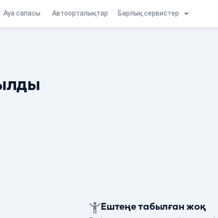
Барлық сервистер
Ауа сапасы
Автоорталықтар
ылды
Ештеңе табылған жоқ