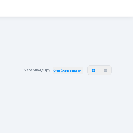
0 хабарландыру
Күні бойынша