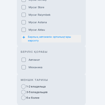
Mycar Store
Mycar Raiymbek
Mycar Astana
Mycar Aktau
Барлық автокөлік орталықтары
Mycar Uralsk
көрсету
Haval & Tank Kyzylorda
БЕРІЛІС ҚОРАБЫ
Haval & Tank Pavlodar
Bavaria Almaty
Автомат
Mycar Shymkent
Механика
Bavaria Astana
МЕНШІК ТАРИХЫ
GWM Nurly Zhol
1-2 владельца
Chery Astana
3-5 владельцев
Changan Auto Nurly Zhol
6 и более
Haval Atyrau