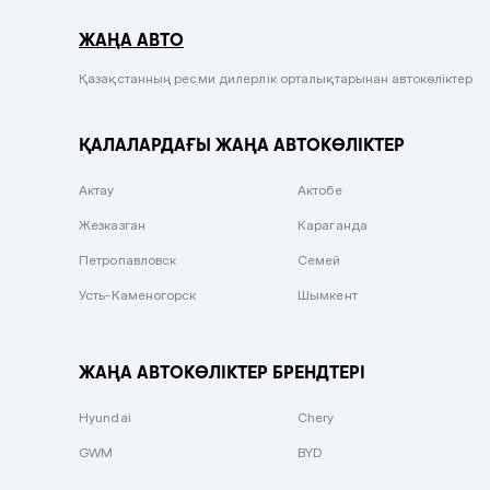
Серый металлик
ЖАҢА АВТО
Сиреневый металлик
Черный металлик
Қазақстанның ресми дилерлік орталықтарынан автокөліктер
Стальной
ҚАЛАЛАРДАҒЫ ЖАҢА АВТОКӨЛІКТЕР
Вишневый
Серебристый металлик
Актау
Актобе
Темно-коричневый
Жезказган
Караганда
Бело-Дымчатый
Петропавловск
Семей
Светло-зелёный металлик
Усть-Каменогорск
Шымкент
Бирюзовый
Темно-синий металлик
ЖАҢА АВТОКӨЛІКТЕР БРЕНДТЕРІ
Зеленый металлик
Hyundai
Chery
Комбинированный
GWM
BYD