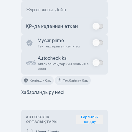
Жүрген жолы, Дейін
ҚР-да кеденнен өткен
Mycar prime
Тек тексерілген көліктер
Autocheck.kz
Автокөліктің тарихы бойынша
есеп
Кепілдік бар
Техбайқау бар
Хабарландыру иесі
АВТОКӨЛІК
Барлығын
ОРТАЛЫҚТАРЫ
таңдау
Mycar Almaty