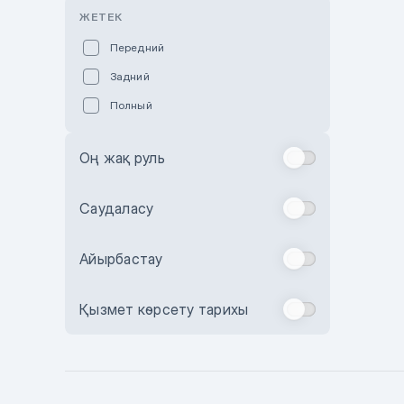
Розовый
ЖЕТЕК
Красный
Передний
Пурпурный
Задний
Коричневый
Полный
Голубой
Синий
Оң жақ руль
Фиолетовый
Зеленый
Саудаласу
Желтый
Айырбастау
Бежевый
Бордовый
Қызмет көрсету тарихы
Комбинированный
Бронзовый
Темно-синий