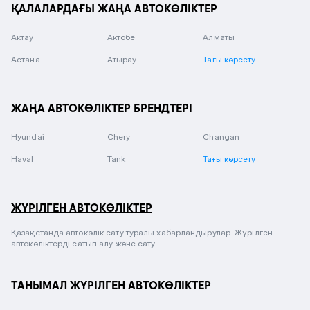
ҚАЛАЛАРДАҒЫ ЖАҢА АВТОКӨЛІКТЕР
Актау
Актобе
Алматы
Астана
Атырау
Тағы көрсету
ЖАҢА АВТОКӨЛІКТЕР БРЕНДТЕРІ
Hyundai
Chery
Changan
Haval
Tank
Тағы көрсету
ЖҮРІЛГЕН АВТОКӨЛІКТЕР
Қазақстанда автокөлік сату туралы хабарландырулар. Жүрілген
автокөліктерді сатып алу және сату.
ТАНЫМАЛ ЖҮРІЛГЕН АВТОКӨЛІКТЕР