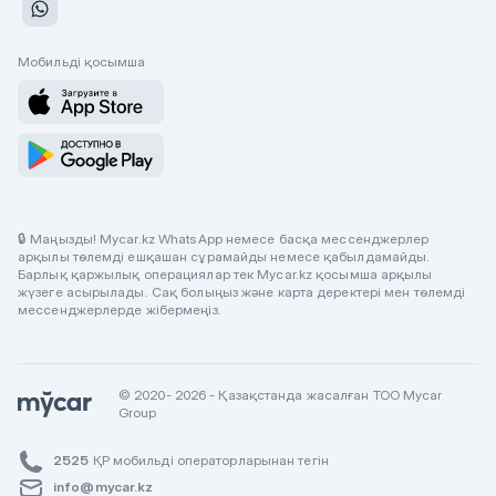
Мобильді қосымша
🔒 Маңызды! Mycar.kz WhatsApp немесе басқа мессенджерлер
арқылы төлемді ешқашан сұрамайды немесе қабылдамайды.
Барлық қаржылық операциялар тек Mycar.kz қосымша арқылы
жүзеге асырылады. Сақ болыңыз және карта деректері мен төлемді
мессенджерлерде жібермеңіз.
© 2020- 2026 - Қазақстанда жасалған ТОО Mycar
Group
2525
ҚР мобильді операторларынан тегін
info@mycar.kz