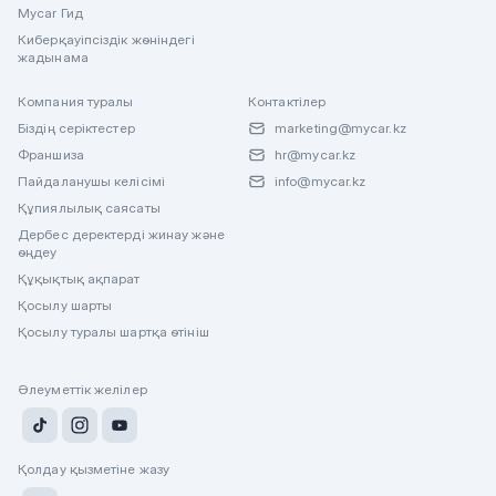
Mycar Гид
Киберқауіпсіздік жөніндегі
жадынама
Компания туралы
Контактілер
Біздің серіктестер
marketing@mycar.kz
Франшиза
hr@mycar.kz
Пайдаланушы келісімі
info@mycar.kz
Құпиялылық саясаты
Дербес деректерді жинау және
өңдеу
Құқықтық ақпарат
Қосылу шарты
Қосылу туралы шартқа өтініш
Әлеуметтік желілер
Қолдау қызметіне жазу