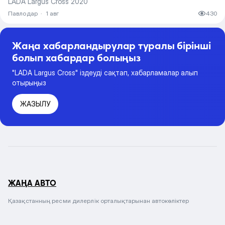
LADA Largus Cross 2020
Павлодар
·
1 авг
430
Жаңа хабарландырулар туралы бірінші
болып хабардар болыңыз
"LADA Largus Cross" іздеуді сақтап, хабарламалар алып
отырыңыз
ЖАЗЫЛУ
ЖАҢА АВТО
Қазақстанның ресми дилерлік орталықтарынан автокөліктер