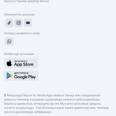
Қосылу туралы шартқа өтініш
Әлеуметтік желілер
Қолдау қызметіне жазу
Мобильді қосымша
🔒 Маңызды! Mycar.kz WhatsApp немесе басқа мессенджерлер
арқылы төлемді ешқашан сұрамайды немесе қабылдамайды.
Барлық қаржылық операциялар тек Mycar.kz қосымша арқылы
жүзеге асырылады. Сақ болыңыз және карта деректері мен төлемді
мессенджерлерде жібермеңіз.