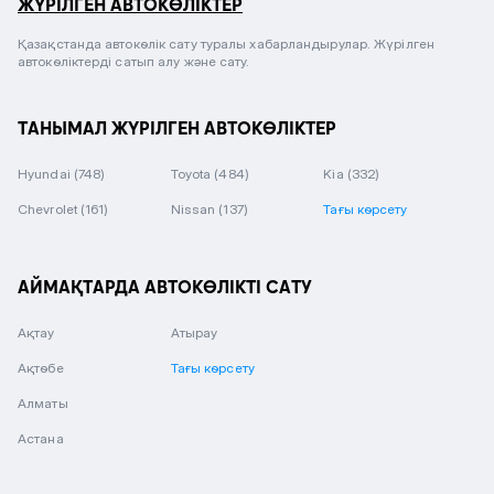
ЖҮРІЛГЕН АВТОКӨЛІКТЕР
Қазақстанда автокөлік сату туралы хабарландырулар. Жүрілген
автокөліктерді сатып алу және сату.
ТАНЫМАЛ ЖҮРІЛГЕН АВТОКӨЛІКТЕР
Hyundai
(748)
Toyota
(484)
Kia
(332)
Chevrolet
(161)
Nissan
(137)
Тағы көрсету
АЙМАҚТАРДА АВТОКӨЛІКТІ САТУ
Ақтау
Атырау
Ақтөбе
Тағы көрсету
Алматы
Астана