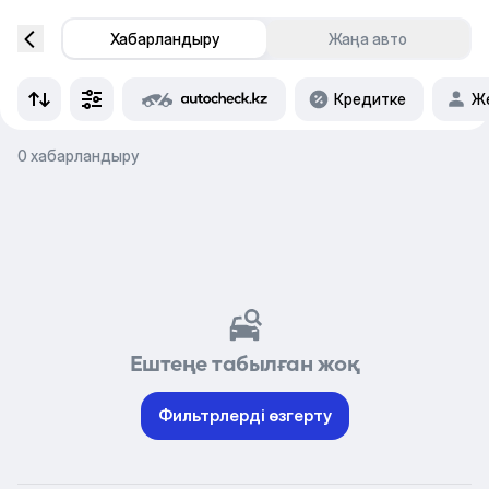
Хабарландыру
Жаңа авто
Кредитке
Же
0 хабарландыру
Ештеңе табылған жоқ
Фильтрлерді өзгерту