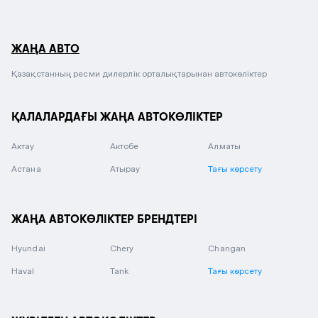
ЖАҢА АВТО
Қазақстанның ресми дилерлік орталықтарынан автокөліктер
ҚАЛАЛАРДАҒЫ ЖАҢА АВТОКӨЛІКТЕР
Актау
Актобе
Алматы
Астана
Атырау
Тағы көрсету
ЖАҢА АВТОКӨЛІКТЕР БРЕНДТЕРІ
Hyundai
Chery
Changan
Haval
Tank
Тағы көрсету