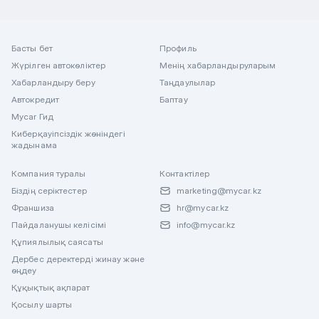
Басты бет
Профиль
Жүрілген автокөліктер
Менің хабарландыруларым
Хабарландыру беру
Таңдаулылар
Автокредит
Баптау
Mycar Гид
Киберқауіпсіздік жөніндегі
жадынама
Компания туралы
Контактілер
Біздің серіктестер
marketing@mycar.kz
Франшиза
hr@mycar.kz
Пайдаланушы келісімі
info@mycar.kz
Құпиялылық саясаты
Дербес деректерді жинау және
өңдеу
Құқықтық ақпарат
Қосылу шарты