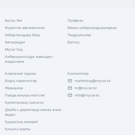
Басты бет
Профиль
Жүрілген автокөліктер
Менің хабарландыруларым
Хабарландыру беру
Таңдаулылар
Автокредит
Баптау
Mycar Гид
Киберқауіпсіздік жөніндегі
жадынама
Компания туралы
Контактілер
Біздің серіктестер
marketing@mycar.kz
Франшиза
hr@mycar.kz
Пайдаланушы келісімі
info@mycar.kz
Құпиялылық саясаты
Дербес деректерді жинау және
өңдеу
Құқықтық ақпарат
Қосылу шарты