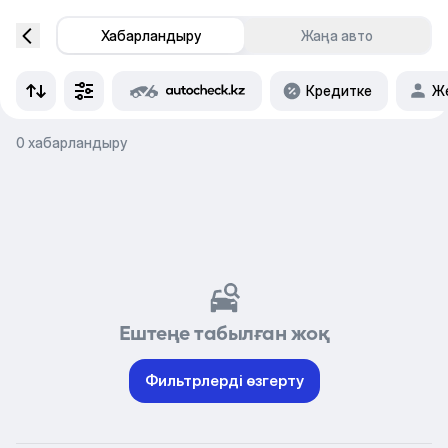
Хабарландыру
Жаңа авто
Кредитке
Же
0 хабарландыру
Ештеңе табылған жоқ
Фильтрлерді өзгерту