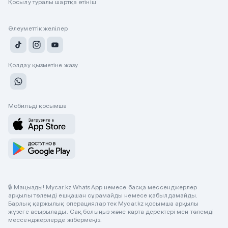
Қосылу туралы шартқа өтініш
Әлеуметтік желілер
Қолдау қызметіне жазу
Мобильді қосымша
🔒 Маңызды! Mycar.kz WhatsApp немесе басқа мессенджерлер
арқылы төлемді ешқашан сұрамайды немесе қабылдамайды.
Барлық қаржылық операциялар тек Mycar.kz қосымша арқылы
жүзеге асырылады. Сақ болыңыз және карта деректері мен төлемді
мессенджерлерде жібермеңіз.