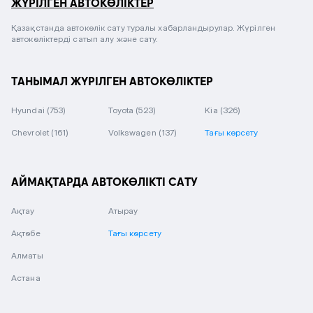
ЖҮРІЛГЕН АВТОКӨЛІКТЕР
Қазақстанда автокөлік сату туралы хабарландырулар. Жүрілген
автокөліктерді сатып алу және сату.
ТАНЫМАЛ ЖҮРІЛГЕН АВТОКӨЛІКТЕР
Hyundai
(753)
Toyota
(523)
Kia
(326)
Chevrolet
(161)
Volkswagen
(137)
Тағы көрсету
АЙМАҚТАРДА АВТОКӨЛІКТІ САТУ
Ақтау
Атырау
Ақтөбе
Тағы көрсету
Алматы
Астана