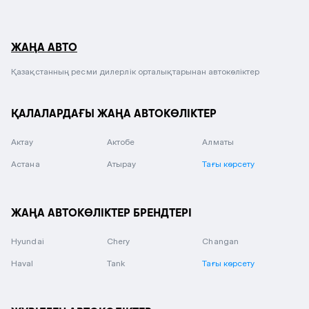
ЖАҢА АВТО
Қазақстанның ресми дилерлік орталықтарынан автокөліктер
ҚАЛАЛАРДАҒЫ ЖАҢА АВТОКӨЛІКТЕР
Актау
Актобе
Алматы
Астана
Атырау
Тағы көрсету
ЖАҢА АВТОКӨЛІКТЕР БРЕНДТЕРІ
Hyundai
Chery
Changan
Haval
Tank
Тағы көрсету