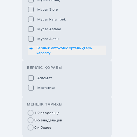
Mycar Store
Mycar Raiymbek
Mycar Astana
Mycar Aktau
Барлық автокөлік орталықтары
Mycar Uralsk
көрсету
Haval & Tank Kyzylorda
БЕРІЛІС ҚОРАБЫ
Haval & Tank Pavlodar
Bavaria Almaty
Автомат
Mycar Shymkent
Механика
Bavaria Astana
МЕНШІК ТАРИХЫ
GWM Nurly Zhol
1-2 владельца
Chery Astana
3-5 владельцев
Changan Auto Nurly Zhol
6 и более
Haval Atyrau