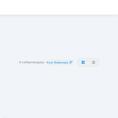
0 хабарландыру
Күні бойынша