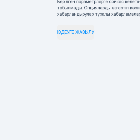
Берілген параметрлерге сәйкес келетін
табылмады. Опцияларды өзгертіп көрің
хабарландырулар туралы хабарламала
ІЗДЕУГЕ ЖАЗЫЛУ