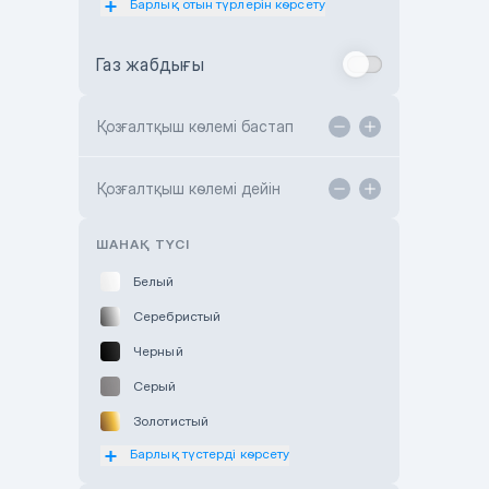
Барлық отын түрлерін көрсету
Toyota Almaty
Газ жабдығы
Toyota Astana
Toyota Kokshetau
Қозғалтқыш көлемі бастап
TANK Motors Karaganda
Hyundai ShymCity
Қозғалтқыш көлемі дейін
Toyota Shygys
ШАНАҚ ТҮСІ
Белый
Серебристый
Черный
Серый
Золотистый
Барлық түстерді көрсету
Оранжевый