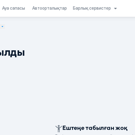
Барлық сервистер
Ауа сапасы
Автоорталықтар
а
ылды
Ештеңе табылған жоқ