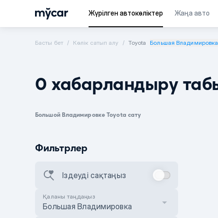
Жүрілген автокөліктер
Жаңа авто
Басты бет
Көлік сатып алу
Toyota
Большая Владимировк
0 хабарландыру таб
Большой Владимировке Toyota сату
Фильтрлер
Іздеуді сақтаңыз
Қаланы таңдаңыз
Большая Владимировка