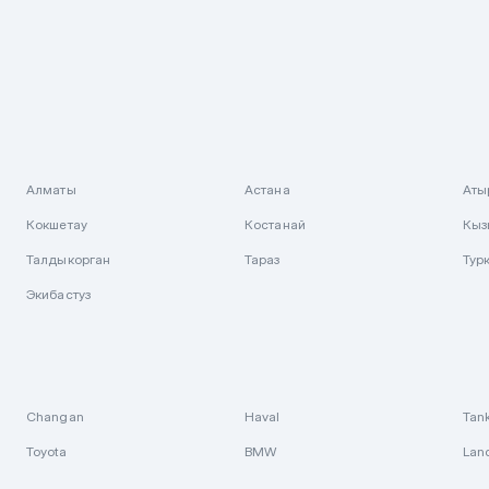
Алматы
Астана
Аты
Кокшетау
Костанай
Кыз
Талдыкорган
Тараз
Тур
Экибастуз
Changan
Haval
Tan
Toyota
BMW
Lan