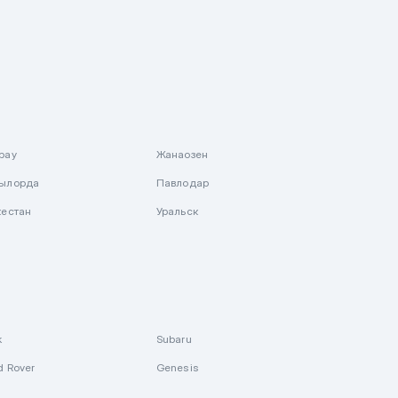
рау
Жанаозен
ылорда
Павлодар
кестан
Уральск
k
Subaru
d Rover
Genesis