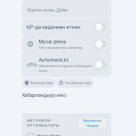
Жүрген жолы, Дейін
ҚР-да кеденнен өткен
Mycar prime
Тек тексерілген көліктер
Autocheck.kz
Автокөліктің тарихы бойынша
есеп
Кепілдік бар
Техбайқау бар
Хабарландыру иесі
АВТОКӨЛІК
Барлығын
ОРТАЛЫҚТАРЫ
таңдау
Mycar Almaty