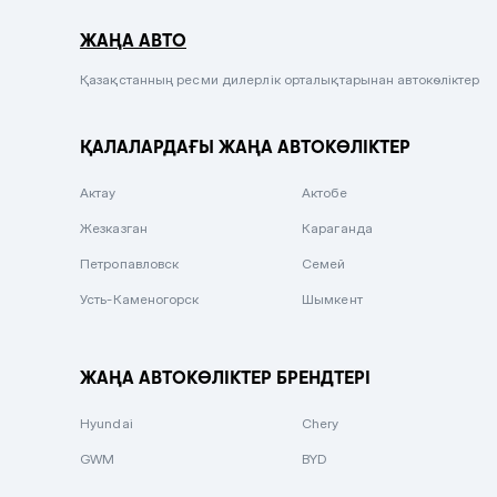
Серый металлик
ЖАҢА АВТО
Сиреневый металлик
Черный металлик
Қазақстанның ресми дилерлік орталықтарынан автокөліктер
Стальной
ҚАЛАЛАРДАҒЫ ЖАҢА АВТОКӨЛІКТЕР
Вишневый
Серебристый металлик
Актау
Актобе
Темно-коричневый
Жезказган
Караганда
Бело-Дымчатый
Петропавловск
Семей
Светло-зелёный металлик
Усть-Каменогорск
Шымкент
Бирюзовый
Темно-синий металлик
ЖАҢА АВТОКӨЛІКТЕР БРЕНДТЕРІ
Зеленый металлик
Hyundai
Chery
Комбинированный
GWM
BYD