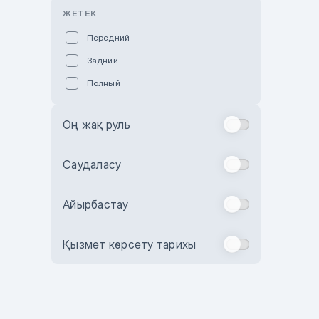
Розовый
ЖЕТЕК
Красный
Передний
Пурпурный
Задний
Коричневый
Полный
Голубой
Синий
Оң жақ руль
Фиолетовый
Зеленый
Саудаласу
Желтый
Айырбастау
Бежевый
Бордовый
Қызмет көрсету тарихы
Комбинированный
Бронзовый
Темно-синий