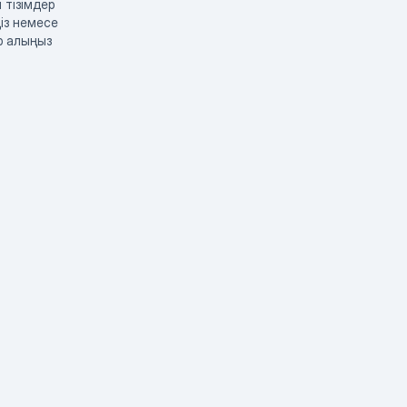
 тізімдер
із немесе
р алыңыз