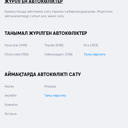
ЖҮРІЛГЕН АВТОКӨЛІКТЕР
Қазақстанда автокөлік сату туралы хабарландырулар. Жүрілген
автокөліктерді сатып алу және сату.
ТАНЫМАЛ ЖҮРІЛГЕН АВТОКӨЛІКТЕР
Hyundai
(746)
Toyota
(505)
Kia
(323)
Chevrolet
(162)
Volkswagen
(139)
Тағы көрсету
АЙМАҚТАРДА АВТОКӨЛІКТІ САТУ
Ақтау
Атырау
Ақтөбе
Тағы көрсету
Алматы
Астана