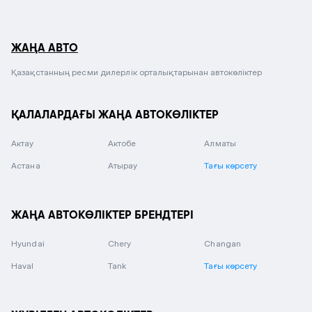
ЖАҢА АВТО
Қазақстанның ресми дилерлік орталықтарынан автокөліктер
ҚАЛАЛАРДАҒЫ ЖАҢА АВТОКӨЛІКТЕР
Актау
Актобе
Алматы
Астана
Атырау
Тағы көрсету
ЖАҢА АВТОКӨЛІКТЕР БРЕНДТЕРІ
Hyundai
Chery
Changan
Haval
Tank
Тағы көрсету