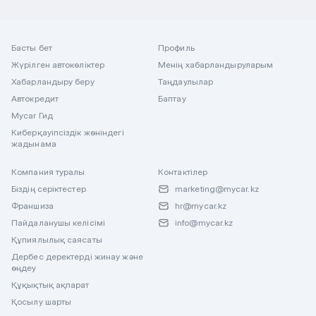
Басты бет
Профиль
Жүрілген автокөліктер
Менің хабарландыруларым
Хабарландыру беру
Таңдаулылар
Автокредит
Баптау
Mycar Гид
Киберқауіпсіздік жөніндегі
жадынама
Компания туралы
Контактілер
Біздің серіктестер
marketing@mycar.kz
Франшиза
hr@mycar.kz
Пайдаланушы келісімі
info@mycar.kz
Құпиялылық саясаты
Дербес деректерді жинау және
өңдеу
Құқықтық ақпарат
Қосылу шарты