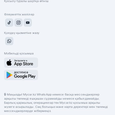
Қосылу туралы шартқа өтініш
Әлеуметтік желілер
Қолдау қызметіне жазу
Мобильді қосымша
🔒 Маңызды! Mycar.kz WhatsApp немесе басқа мессенджерлер
арқылы төлемді ешқашан сұрамайды немесе қабылдамайды.
Барлық қаржылық операциялар тек Mycar.kz қосымша арқылы
жүзеге асырылады. Сақ болыңыз және карта деректері мен төлемді
мессенджерлерде жібермеңіз.