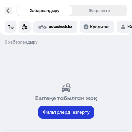
Хабарландыру
Жаңа авто
Кредитке
Же
0 хабарландыру
Ештеңе табылған жоқ
Фильтрлерді өзгерту