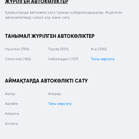
ЖҮРІЛГЕН АВТОКӨЛІКТЕР
Қазақстанда автокөлік сату туралы хабарландырулар. Жүрілген
автокөліктерді сатып алу және сату.
ТАНЫМАЛ ЖҮРІЛГЕН АВТОКӨЛІКТЕР
Hyundai
(754)
Toyota
(501)
Kia
(330)
Chevrolet
(162)
Volkswagen
(137)
Тағы көрсету
АЙМАҚТАРДА АВТОКӨЛІКТІ САТУ
Ақтау
Атырау
Ақтөбе
Тағы көрсету
Алматы
Астана