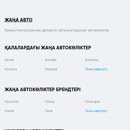
ЖАҢА АВТО
Қазақстанның ресми дилерлік орталықтарынан автокөліктер
ҚАЛАЛАРДАҒЫ ЖАҢА АВТОКӨЛІКТЕР
Актау
Актобе
Алматы
Астана
Атырау
Тағы көрсету
ЖАҢА АВТОКӨЛІКТЕР БРЕНДТЕРІ
Hyundai
Chery
Changan
Haval
Tank
Тағы көрсету