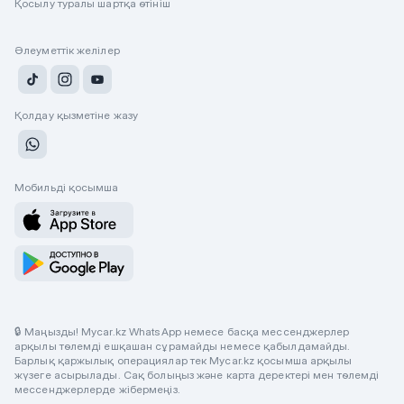
Қосылу туралы шартқа өтініш
Әлеуметтік желілер
Қолдау қызметіне жазу
Мобильді қосымша
🔒 Маңызды! Mycar.kz WhatsApp немесе басқа мессенджерлер
арқылы төлемді ешқашан сұрамайды немесе қабылдамайды.
Барлық қаржылық операциялар тек Mycar.kz қосымша арқылы
жүзеге асырылады. Сақ болыңыз және карта деректері мен төлемді
мессенджерлерде жібермеңіз.