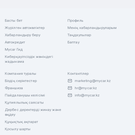
Басты бет
Профиль
Жүрілген автокөліктер
Менің хабарландыруларым
Хабарландыру беру
Таңдаулылар
Автокредит
Баптау
Mycar Гид
Киберқауіпсіздік жөніндегі
жадынама
Компания туралы
Контактілер
Біздің серіктестер
marketing@mycar.kz
Франшиза
hr@mycar.kz
Пайдаланушы келісімі
info@mycar.kz
Құпиялылық саясаты
Дербес деректерді жинау және
өңдеу
Құқықтық ақпарат
Қосылу шарты