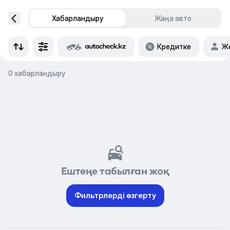
Хабарландыру
Жаңа авто
Кредитке
Же
0 хабарландыру
Ештеңе табылған жоқ
Фильтрлерді өзгерту