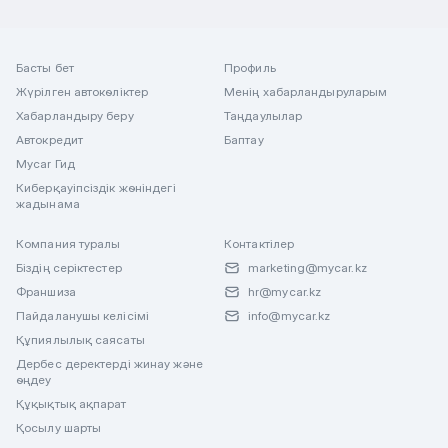
Басты бет
Профиль
Жүрілген автокөліктер
Менің хабарландыруларым
Хабарландыру беру
Таңдаулылар
Автокредит
Баптау
Mycar Гид
Киберқауіпсіздік жөніндегі
жадынама
Компания туралы
Контактілер
Біздің серіктестер
marketing@mycar.kz
Франшиза
hr@mycar.kz
Пайдаланушы келісімі
info@mycar.kz
Құпиялылық саясаты
Дербес деректерді жинау және
өңдеу
Құқықтық ақпарат
Қосылу шарты