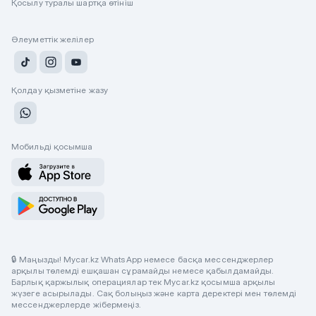
Қосылу туралы шартқа өтініш
Әлеуметтік желілер
Қолдау қызметіне жазу
Мобильді қосымша
🔒 Маңызды! Mycar.kz WhatsApp немесе басқа мессенджерлер
арқылы төлемді ешқашан сұрамайды немесе қабылдамайды.
Барлық қаржылық операциялар тек Mycar.kz қосымша арқылы
жүзеге асырылады. Сақ болыңыз және карта деректері мен төлемді
мессенджерлерде жібермеңіз.