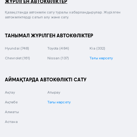
ЖҮРІЛГЕН АВТОКӨЛІКТЕР
Қазақстанда автокөлік сату туралы хабарландырулар. Жүрілген
автокөліктерді сатып алу және сату.
ТАНЫМАЛ ЖҮРІЛГЕН АВТОКӨЛІКТЕР
Hyundai
(748)
Toyota
(484)
Kia
(332)
Chevrolet
(161)
Nissan
(137)
Тағы көрсету
АЙМАҚТАРДА АВТОКӨЛІКТІ САТУ
Ақтау
Атырау
Ақтөбе
Тағы көрсету
Алматы
Астана