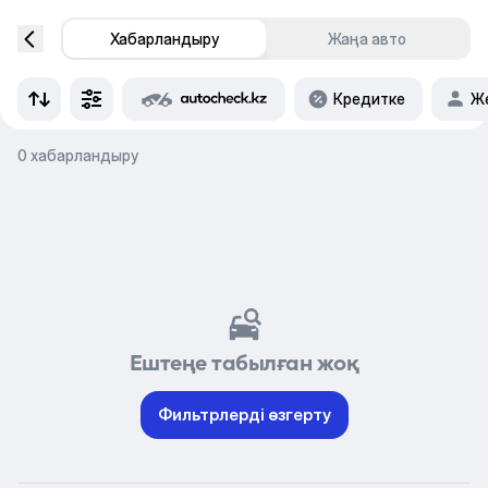
Хабарландыру
Жаңа авто
Кредитке
Же
0 хабарландыру
Ештеңе табылған жоқ
Фильтрлерді өзгерту