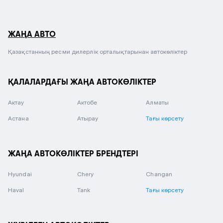
ЖАҢА АВТО
Қазақстанның ресми дилерлік орталықтарынан автокөліктер
ҚАЛАЛАРДАҒЫ ЖАҢА АВТОКӨЛІКТЕР
Актау
Актобе
Алматы
Астана
Атырау
Тағы көрсету
ЖАҢА АВТОКӨЛІКТЕР БРЕНДТЕРІ
Hyundai
Chery
Changan
Haval
Tank
Тағы көрсету