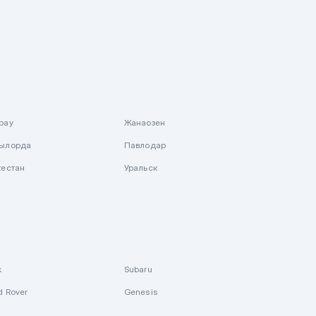
рау
Жанаозен
ылорда
Павлодар
кестан
Уральск
k
Subaru
d Rover
Genesis