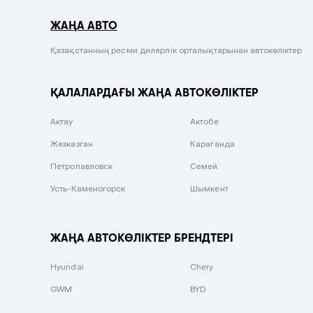
Серый металлик
ЖАҢА АВТО
Сиреневый металлик
Черный металлик
Қазақстанның ресми дилерлік орталықтарынан автокөліктер
Стальной
ҚАЛАЛАРДАҒЫ ЖАҢА АВТОКӨЛІКТЕР
Вишневый
Серебристый металлик
Актау
Актобе
Темно-коричневый
Жезказган
Караганда
Бело-Дымчатый
Петропавловск
Семей
Светло-зелёный металлик
Усть-Каменогорск
Шымкент
Бирюзовый
Темно-синий металлик
ЖАҢА АВТОКӨЛІКТЕР БРЕНДТЕРІ
Зеленый металлик
Hyundai
Chery
Комбинированный
GWM
BYD