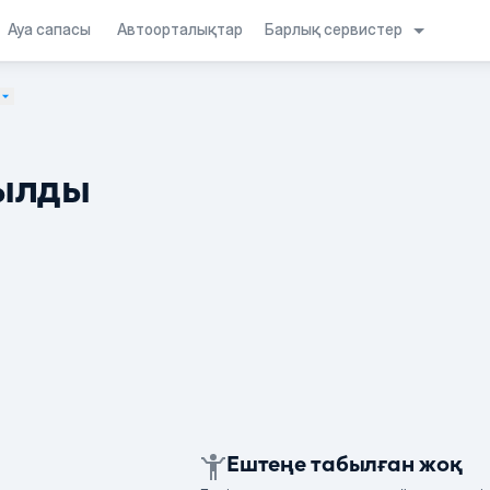
Барлық сервистер
Ауа сапасы
Автоорталықтар
ылды
Ештеңе табылған жоқ