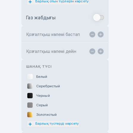
Барлық отын түрлерін көрсету
Toyota Almaty
Газ жабдығы
Toyota Astana
Toyota Kokshetau
Қозғалтқыш көлемі бастап
TANK Motors Karaganda
Hyundai ShymCity
Қозғалтқыш көлемі дейін
Toyota Shygys
ШАНАҚ ТҮСІ
Белый
Серебристый
Черный
Серый
Золотистый
Барлық түстерді көрсету
Оранжевый