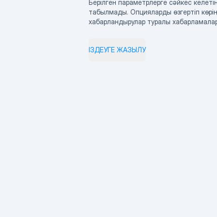
Берілген параметрлерге сәйкес келетін
табылмады. Опцияларды өзгертіп көрің
хабарландырулар туралы хабарламала
ІЗДЕУГЕ ЖАЗЫЛУ