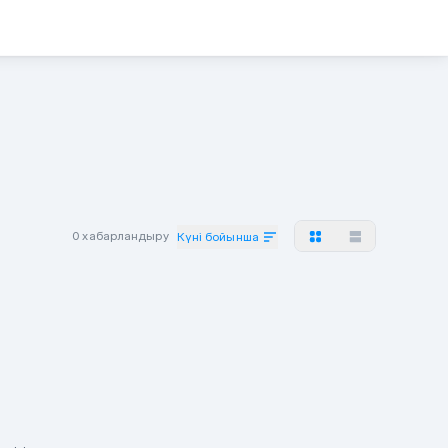
0 хабарландыру
Күні бойынша