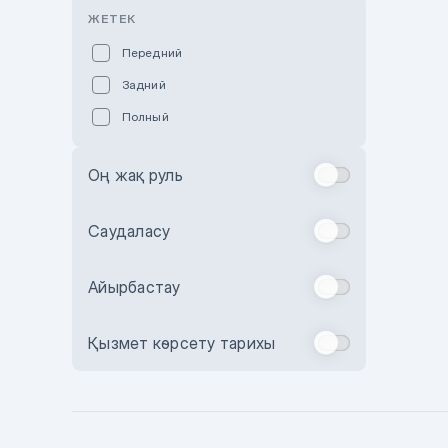
Розовый
ЖЕТЕК
Красный
Передний
Пурпурный
Задний
Коричневый
Полный
Голубой
Синий
Оң жақ руль
Фиолетовый
Зеленый
Саудаласу
Желтый
Айырбастау
Бежевый
Бордовый
Қызмет көрсету тарихы
Комбинированный
Бронзовый
Темно-синий