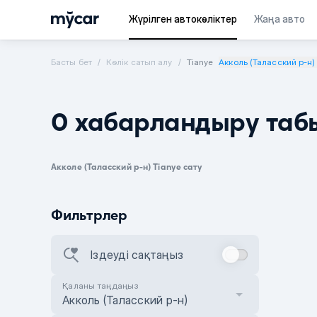
Жүрілген автокөліктер
Жаңа авто
Басты бет
Көлік сатып алу
Tianye
Акколь (Таласский р-н)
0 хабарландыру таб
Акколе (Таласский р-н) Tianye сату
Фильтрлер
Іздеуді сақтаңыз
Қаланы таңдаңыз
Акколь (Таласский р-н)