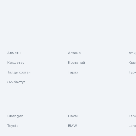
Алматы
Астана
Аты
Кокшетау
Костанай
Кыз
Талдыкорган
Тараз
Тур
Экибастуз
Changan
Haval
Tan
Toyota
BMW
Lan