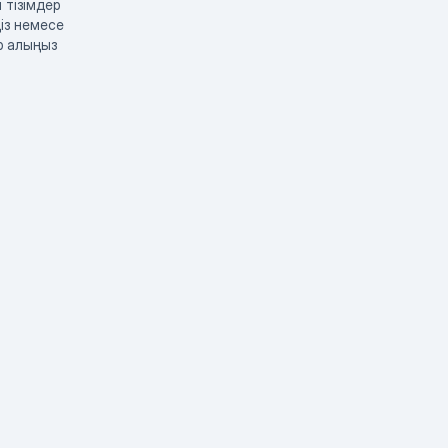
 тізімдер
із немесе
р алыңыз