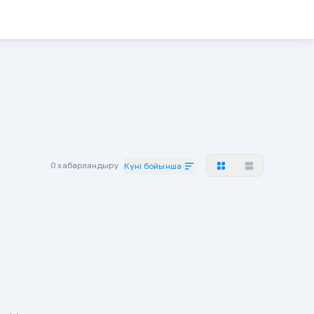
0 хабарландыру
Күні бойынша