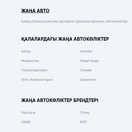
Серый металлик
ЖАҢА АВТО
Сиреневый металлик
Черный металлик
Қазақстанның ресми дилерлік орталықтарынан автокөліктер
Стальной
ҚАЛАЛАРДАҒЫ ЖАҢА АВТОКӨЛІКТЕР
Вишневый
Серебристый металлик
Актау
Актобе
Темно-коричневый
Жезказган
Караганда
Бело-Дымчатый
Петропавловск
Семей
Светло-зелёный металлик
Усть-Каменогорск
Шымкент
Бирюзовый
Темно-синий металлик
ЖАҢА АВТОКӨЛІКТЕР БРЕНДТЕРІ
Зеленый металлик
Hyundai
Chery
Комбинированный
GWM
BYD