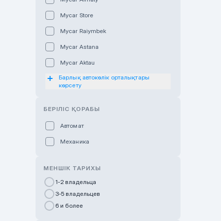
Mycar Store
Mycar Raiymbek
Mycar Astana
Mycar Aktau
Барлық автокөлік орталықтары
Mycar Uralsk
көрсету
Haval & Tank Kyzylorda
БЕРІЛІС ҚОРАБЫ
Haval & Tank Pavlodar
Bavaria Almaty
Автомат
Mycar Shymkent
Механика
Bavaria Astana
МЕНШІК ТАРИХЫ
GWM Nurly Zhol
1-2 владельца
Chery Astana
3-5 владельцев
Changan Auto Nurly Zhol
6 и более
Haval Atyrau