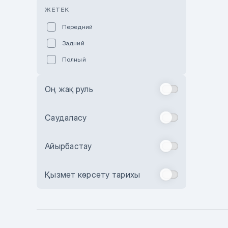
Розовый
ЖЕТЕК
Красный
Передний
Пурпурный
Задний
Коричневый
Полный
Голубой
Синий
Оң жақ руль
Фиолетовый
Зеленый
Саудаласу
Желтый
Айырбастау
Бежевый
Бордовый
Қызмет көрсету тарихы
Комбинированный
Бронзовый
Темно-синий