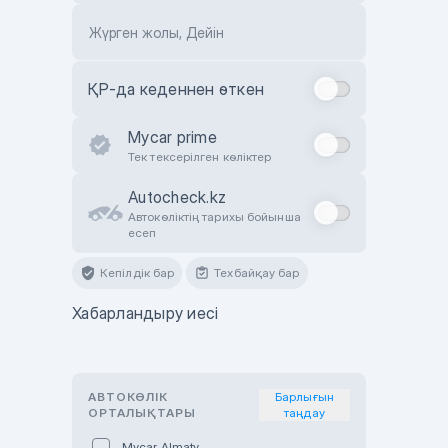
Жүрген жолы, Дейін
ҚР-да кеденнен өткен
Mycar prime
Тек тексерілген көліктер
Autocheck.kz
Автокөліктің тарихы бойынша
есеп
Кепілдік бар
Техбайқау бар
Хабарландыру иесі
АВТОКӨЛІК
Барлығын
ОРТАЛЫҚТАРЫ
таңдау
Mycar Almaty