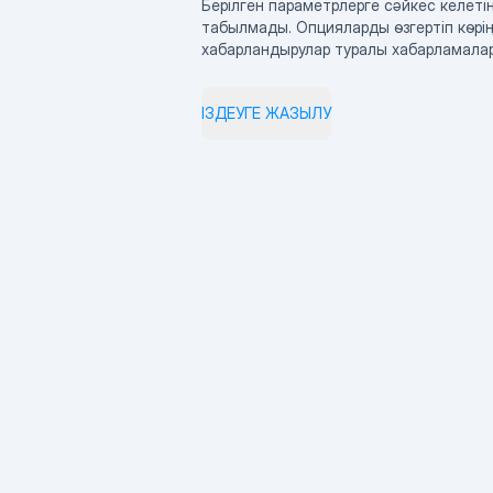
Берілген параметрлерге сәйкес келетін
табылмады. Опцияларды өзгертіп көрің
хабарландырулар туралы хабарламала
ІЗДЕУГЕ ЖАЗЫЛУ