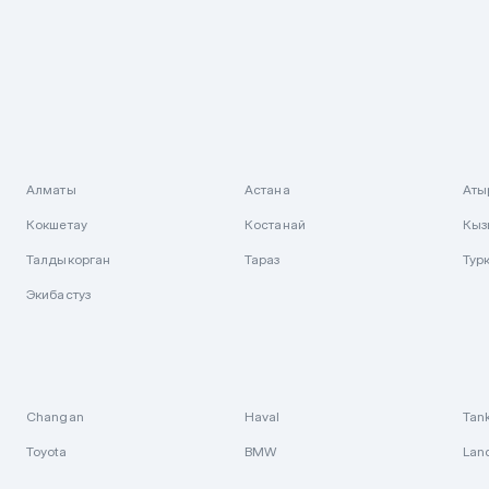
Алматы
Астана
Аты
Кокшетау
Костанай
Кыз
Талдыкорган
Тараз
Тур
Экибастуз
Changan
Haval
Tan
Toyota
BMW
Lan