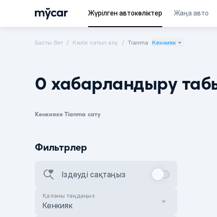
Жүрілген автокөліктер
Жаңа авто
Басты бет
Көлік сатып алу
Tianma
Кенкияк
0 хабарландыру таб
Кенкияке Tianma сату
Фильтрлер
Іздеуді сақтаңыз
Қаланы таңдаңыз
Кенкияк