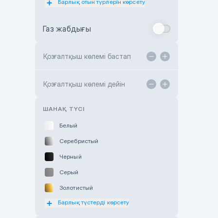
Барлық отын түрлерін көрсету
Toyota Almaty
Газ жабдығы
Toyota Astana
Toyota Kokshetau
Қозғалтқыш көлемі бастап
TANK Motors Karaganda
Hyundai ShymCity
Қозғалтқыш көлемі дейін
Toyota Shygys
ШАНАҚ ТҮСІ
Белый
Серебристый
Черный
Серый
Золотистый
Барлық түстерді көрсету
Оранжевый