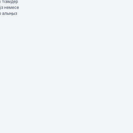
 тізімдер
із немесе
р алыңыз