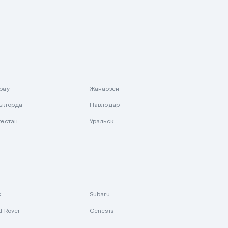
рау
Жанаозен
ылорда
Павлодар
кестан
Уральск
k
Subaru
d Rover
Genesis