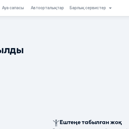
Барлық сервистер
Ауа сапасы
Автоорталықтар
ылды
Ештеңе табылған жоқ