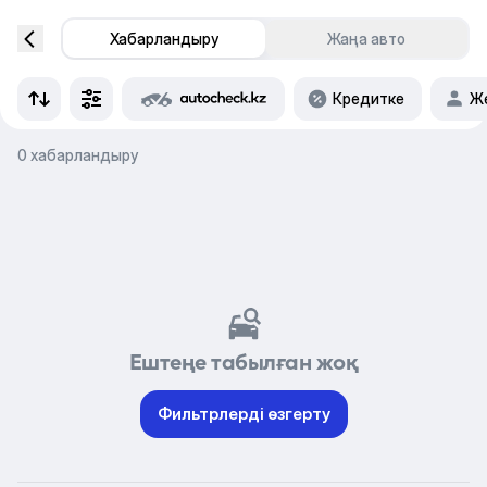
Хабарландыру
Жаңа авто
Кредитке
Же
0 хабарландыру
Ештеңе табылған жоқ
Фильтрлерді өзгерту