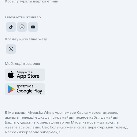
Қосылу туралы шартқа өтініш
Әлеуметтік желілер
Қолдау қызметіне жазу
Мобильді қосымша
🔒 Маңызды! Mycar.kz WhatsApp немесе басқа мессенджерлер
арқылы төлемді ешқашан сұрамайды немесе қабылдамайды.
Барлық қаржылық операциялар тек Mycar.kz қосымша арқылы
жүзеге асырылады. Сақ болыңыз және карта деректері мен төлемді
мессенджерлерде жібермеңіз.