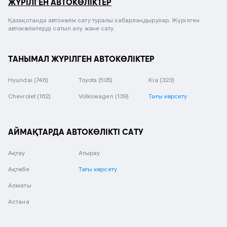
ЖҮРІЛГЕН АВТОКӨЛІКТЕР
Қазақстанда автокөлік сату туралы хабарландырулар. Жүрілген
автокөліктерді сатып алу және сату.
ТАНЫМАЛ ЖҮРІЛГЕН АВТОКӨЛІКТЕР
Hyundai
(746)
Toyota
(505)
Kia
(323)
Chevrolet
(162)
Volkswagen
(139)
Тағы көрсету
АЙМАҚТАРДА АВТОКӨЛІКТІ САТУ
Ақтау
Атырау
Ақтөбе
Тағы көрсету
Алматы
Астана