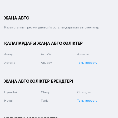
ЖАҢА АВТО
Қазақстанның ресми дилерлік орталықтарынан автокөліктер
ҚАЛАЛАРДАҒЫ ЖАҢА АВТОКӨЛІКТЕР
Актау
Актобе
Алматы
Астана
Атырау
Тағы көрсету
ЖАҢА АВТОКӨЛІКТЕР БРЕНДТЕРІ
Hyundai
Chery
Changan
Haval
Tank
Тағы көрсету