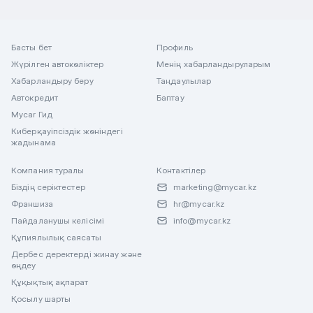
Басты бет
Профиль
Жүрілген автокөліктер
Менің хабарландыруларым
Хабарландыру беру
Таңдаулылар
Автокредит
Баптау
Mycar Гид
Киберқауіпсіздік жөніндегі
жадынама
Компания туралы
Контактілер
Біздің серіктестер
marketing@mycar.kz
Франшиза
hr@mycar.kz
Пайдаланушы келісімі
info@mycar.kz
Құпиялылық саясаты
Дербес деректерді жинау және
өңдеу
Құқықтық ақпарат
Қосылу шарты