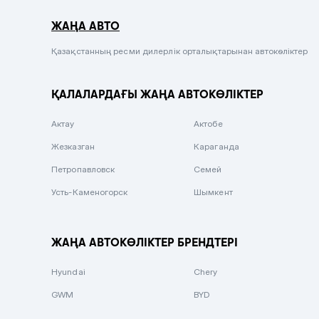
Серый металлик
ЖАҢА АВТО
Сиреневый металлик
Черный металлик
Қазақстанның ресми дилерлік орталықтарынан автокөліктер
Стальной
ҚАЛАЛАРДАҒЫ ЖАҢА АВТОКӨЛІКТЕР
Вишневый
Серебристый металлик
Актау
Актобе
Темно-коричневый
Жезказган
Караганда
Бело-Дымчатый
Петропавловск
Семей
Светло-зелёный металлик
Усть-Каменогорск
Шымкент
Бирюзовый
Темно-синий металлик
ЖАҢА АВТОКӨЛІКТЕР БРЕНДТЕРІ
Зеленый металлик
Hyundai
Chery
Комбинированный
GWM
BYD