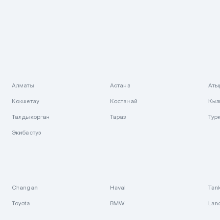
Алматы
Астана
Аты
Кокшетау
Костанай
Кыз
Талдыкорган
Тараз
Тур
Экибастуз
Changan
Haval
Tan
Toyota
BMW
Lan