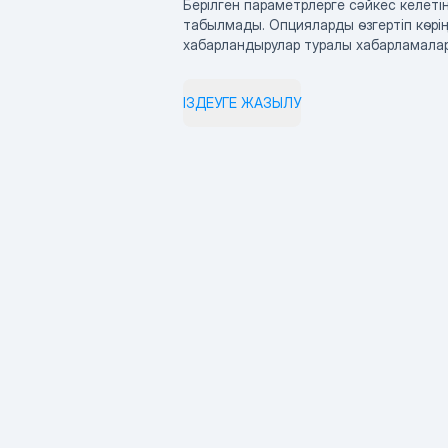
Берілген параметрлерге сәйкес келетін
табылмады. Опцияларды өзгертіп көрің
хабарландырулар туралы хабарламала
ІЗДЕУГЕ ЖАЗЫЛУ