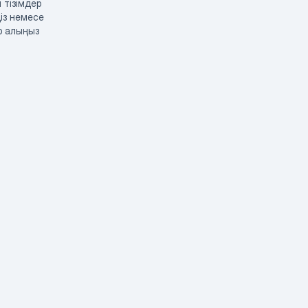
 тізімдер
із немесе
р алыңыз