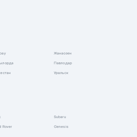
рау
Жанаозен
ылорда
Павлодар
кестан
Уральск
k
Subaru
d Rover
Genesis