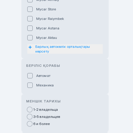
Mycar Store
Mycar Raiymbek
Mycar Astana
Mycar Aktau
Барлық автокөлік орталықтары
Mycar Uralsk
көрсету
Haval & Tank Kyzylorda
БЕРІЛІС ҚОРАБЫ
Haval & Tank Pavlodar
Bavaria Almaty
Автомат
Mycar Shymkent
Механика
Bavaria Astana
МЕНШІК ТАРИХЫ
GWM Nurly Zhol
1-2 владельца
Chery Astana
3-5 владельцев
Changan Auto Nurly Zhol
6 и более
Haval Atyrau