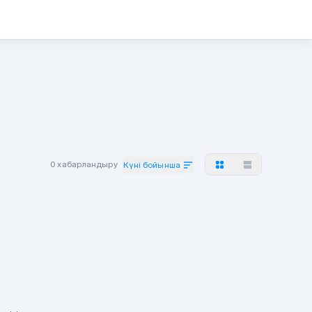
0 хабарландыру
Күні бойынша