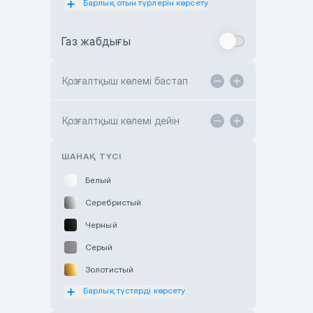
Барлық отын түрлерін көрсету
Toyota Almaty
Газ жабдығы
Toyota Astana
Toyota Kokshetau
Қозғалтқыш көлемі бастап
TANK Motors Karaganda
Hyundai ShymCity
Қозғалтқыш көлемі дейін
Toyota Shygys
ШАНАҚ ТҮСІ
Белый
Серебристый
Черный
Серый
Золотистый
Барлық түстерді көрсету
Оранжевый