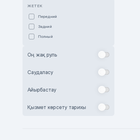
Розовый
ЖЕТЕК
Красный
Передний
Пурпурный
Задний
Коричневый
Полный
Голубой
Синий
Оң жақ руль
Фиолетовый
Зеленый
Саудаласу
Желтый
Айырбастау
Бежевый
Бордовый
Қызмет көрсету тарихы
Комбинированный
Бронзовый
Темно-синий