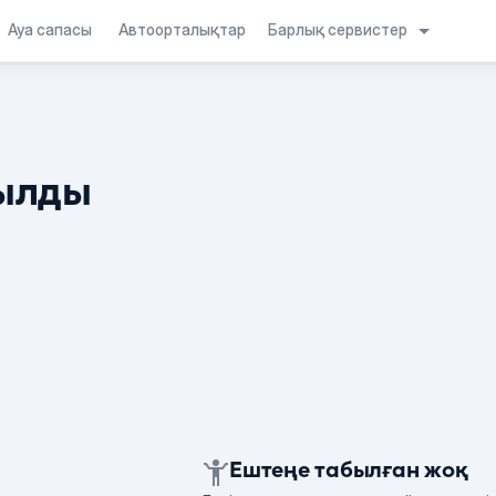
Барлық сервистер
Ауа сапасы
Автоорталықтар
ылды
Ештеңе табылған жоқ