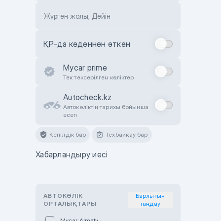
Жүрген жолы, Дейін
ҚР-да кеденнен өткен
Mycar prime
Тек тексерілген көліктер
Autocheck.kz
Автокөліктің тарихы бойынша
есеп
Кепілдік бар
Техбайқау бар
Хабарландыру иесі
АВТОКӨЛІК
Барлығын
ОРТАЛЫҚТАРЫ
таңдау
Mycar Almaty