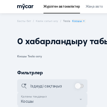
Жүрілген автокөліктер
Жаңа авто
Басты бет
Көлік сатып алу
Tesla
Косшы
0 хабарландыру таб
Косшы Tesla сату
Фильтрлер
Іздеуді сақтаңыз
Қаланы таңдаңыз
Косшы