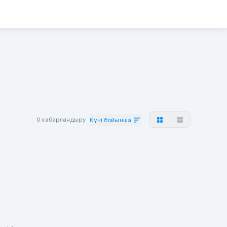
0 хабарландыру
Күні бойынша