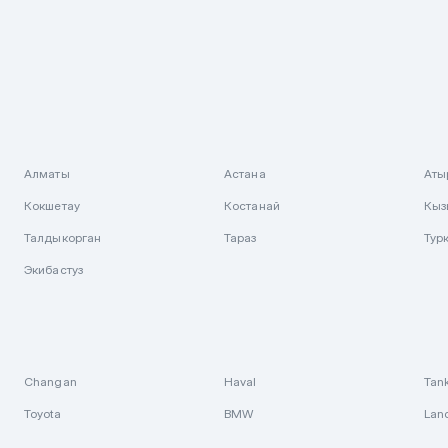
Алматы
Астана
Аты
Кокшетау
Костанай
Кыз
Талдыкорган
Тараз
Тур
Экибастуз
Changan
Haval
Tan
Toyota
BMW
Lan