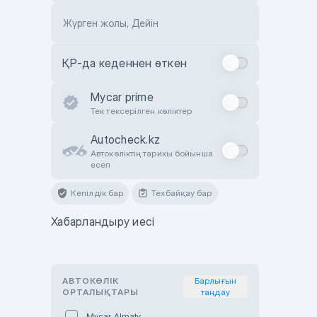
Жүрген жолы, Дейін
ҚР-да кеденнен өткен
Mycar prime
Тек тексерілген көліктер
Autocheck.kz
Автокөліктің тарихы бойынша
есеп
Кепілдік бар
Техбайқау бар
Хабарландыру иесі
АВТОКӨЛІК
Барлығын
ОРТАЛЫҚТАРЫ
таңдау
Mycar Almaty