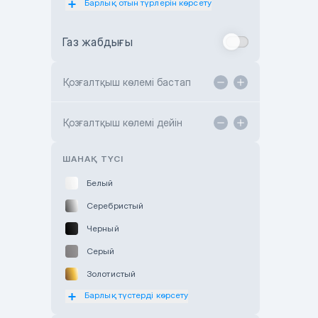
Барлық отын түрлерін көрсету
Toyota Almaty
Газ жабдығы
Toyota Astana
Toyota Kokshetau
Қозғалтқыш көлемі бастап
TANK Motors Karaganda
Hyundai ShymCity
Қозғалтқыш көлемі дейін
Toyota Shygys
ШАНАҚ ТҮСІ
Белый
Серебристый
Черный
Серый
Золотистый
Барлық түстерді көрсету
Оранжевый