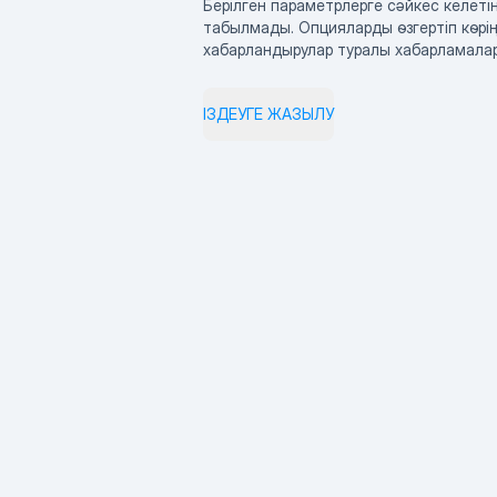
Берілген параметрлерге сәйкес келетін
табылмады. Опцияларды өзгертіп көрің
хабарландырулар туралы хабарламала
ІЗДЕУГЕ ЖАЗЫЛУ