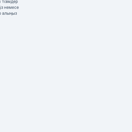
 тізімдер
із немесе
р алыңыз