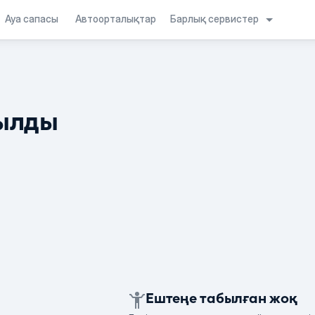
Барлық сервистер
Ауа сапасы
Автоорталықтар
ылды
Ештеңе табылған жоқ