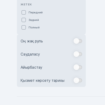
Розовый
ЖЕТЕК
Красный
Передний
Пурпурный
Задний
Коричневый
Полный
Голубой
Синий
Оң жақ руль
Фиолетовый
Зеленый
Саудаласу
Желтый
Айырбастау
Бежевый
Бордовый
Қызмет көрсету тарихы
Комбинированный
Бронзовый
Темно-синий