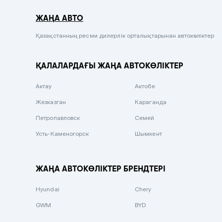
Серый металлик
ЖАҢА АВТО
Сиреневый металлик
Черный металлик
Қазақстанның ресми дилерлік орталықтарынан автокөліктер
Стальной
ҚАЛАЛАРДАҒЫ ЖАҢА АВТОКӨЛІКТЕР
Вишневый
Серебристый металлик
Актау
Актобе
Темно-коричневый
Жезказган
Караганда
Бело-Дымчатый
Петропавловск
Семей
Светло-зелёный металлик
Усть-Каменогорск
Шымкент
Бирюзовый
Темно-синий металлик
ЖАҢА АВТОКӨЛІКТЕР БРЕНДТЕРІ
Зеленый металлик
Hyundai
Chery
Комбинированный
GWM
BYD