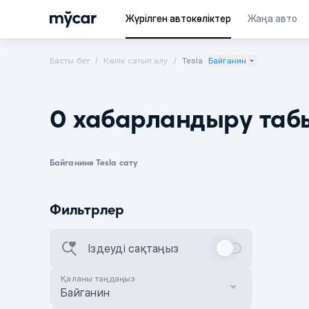
Жүрілген автокөліктер
Жаңа авто
Басты бет
Көлік сатып алу
Tesla
Байганин
0 хабарландыру таб
Байганине Tesla сату
Фильтрлер
Іздеуді сақтаңыз
Қаланы таңдаңыз
Байганин