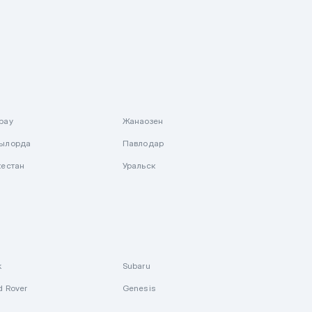
рау
Жанаозен
ылорда
Павлодар
кестан
Уральск
k
Subaru
d Rover
Genesis