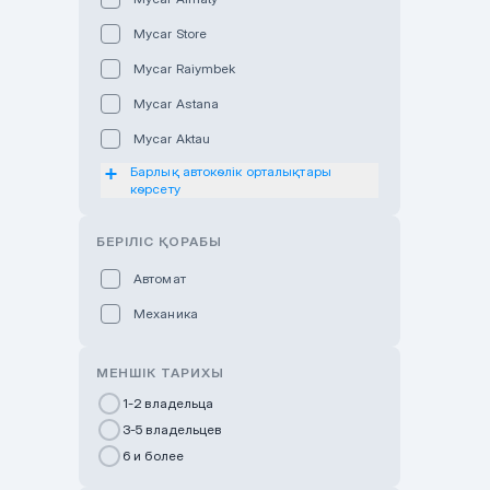
Mycar Store
Mycar Raiymbek
Mycar Astana
Mycar Aktau
Барлық автокөлік орталықтары
Mycar Uralsk
көрсету
Haval & Tank Kyzylorda
БЕРІЛІС ҚОРАБЫ
Haval & Tank Pavlodar
Bavaria Almaty
Автомат
Mycar Shymkent
Механика
Bavaria Astana
МЕНШІК ТАРИХЫ
GWM Nurly Zhol
1-2 владельца
Chery Astana
3-5 владельцев
Changan Auto Nurly Zhol
6 и более
Haval Atyrau