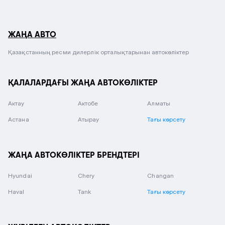
ЖАҢА АВТО
Қазақстанның ресми дилерлік орталықтарынан автокөліктер
ҚАЛАЛАРДАҒЫ ЖАҢА АВТОКӨЛІКТЕР
Актау
Актобе
Алматы
Астана
Атырау
Тағы көрсету
ЖАҢА АВТОКӨЛІКТЕР БРЕНДТЕРІ
Hyundai
Chery
Changan
Haval
Tank
Тағы көрсету