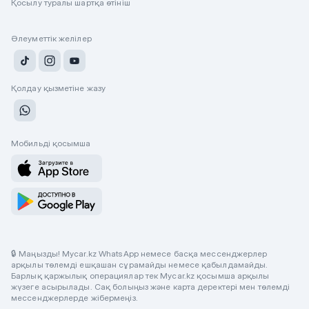
Қосылу туралы шартқа өтініш
Әлеуметтік желілер
Қолдау қызметіне жазу
Мобильді қосымша
🔒 Маңызды! Mycar.kz WhatsApp немесе басқа мессенджерлер
арқылы төлемді ешқашан сұрамайды немесе қабылдамайды.
Барлық қаржылық операциялар тек Mycar.kz қосымша арқылы
жүзеге асырылады. Сақ болыңыз және карта деректері мен төлемді
мессенджерлерде жібермеңіз.