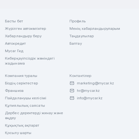
Басты бет
Профиль
Жүрілген автокөліктер
Менің хабарландыруларым
Хабарландыру беру
Таңдаулылар
Автокредит
Баптау
Mycar Гид
Киберқауіпсіздік жөніндегі
жадынама
Компания туралы
Контактілер
Біздің серіктестер
marketing@mycar.kz
Франшиза
hr@mycar.kz
Пайдаланушы келісімі
info@mycar.kz
Құпиялылық саясаты
Дербес деректерді жинау және
өңдеу
Құқықтық ақпарат
Қосылу шарты