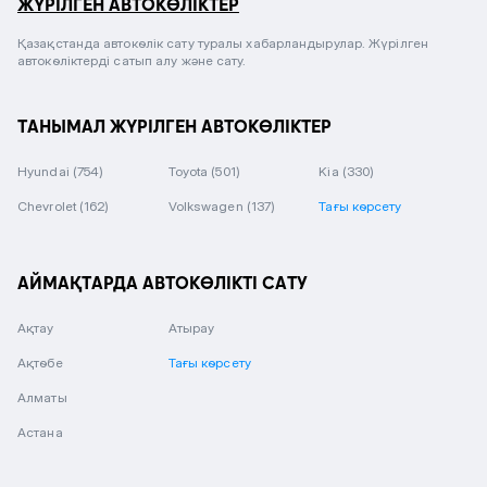
ЖҮРІЛГЕН АВТОКӨЛІКТЕР
Қазақстанда автокөлік сату туралы хабарландырулар. Жүрілген
автокөліктерді сатып алу және сату.
ТАНЫМАЛ ЖҮРІЛГЕН АВТОКӨЛІКТЕР
Hyundai
(754)
Toyota
(501)
Kia
(330)
Chevrolet
(162)
Volkswagen
(137)
Тағы көрсету
АЙМАҚТАРДА АВТОКӨЛІКТІ САТУ
Ақтау
Атырау
Ақтөбе
Тағы көрсету
Алматы
Астана