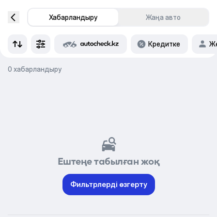
Хабарландыру
Жаңа авто
Кредитке
Же
0 хабарландыру
Ештеңе табылған жоқ
Фильтрлерді өзгерту