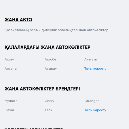
ЖАҢА АВТО
Қазақстанның ресми дилерлік орталықтарынан автокөліктер
ҚАЛАЛАРДАҒЫ ЖАҢА АВТОКӨЛІКТЕР
Актау
Актобе
Алматы
Астана
Атырау
Тағы көрсету
ЖАҢА АВТОКӨЛІКТЕР БРЕНДТЕРІ
Hyundai
Chery
Changan
Haval
Tank
Тағы көрсету