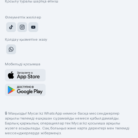
Қосылу туралы шартқа өтініш
Әлеуметтік желілер
Қолдау қызметіне жазу
Мобильді қосымша
🔒 Маңызды! Mycar.kz WhatsApp немесе басқа мессенджерлер
арқылы төлемді ешқашан сұрамайды немесе қабылдамайды.
Барлық қаржылық операциялар тек Mycar.kz қосымша арқылы
жүзеге асырылады. Сақ болыңыз және карта деректері мен төлемді
мессенджерлерде жібермеңіз.