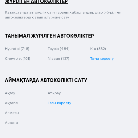
ЖҮРІЛГЕН АВТОКӨЛІКТЕР
Қазақстанда автокөлік сату туралы хабарландырулар. Жүрілген
автокөліктерді сатып алу және сату.
ТАНЫМАЛ ЖҮРІЛГЕН АВТОКӨЛІКТЕР
Hyundai
(748)
Toyota
(484)
Kia
(332)
Chevrolet
(161)
Nissan
(137)
Тағы көрсету
АЙМАҚТАРДА АВТОКӨЛІКТІ САТУ
Ақтау
Атырау
Ақтөбе
Тағы көрсету
Алматы
Астана