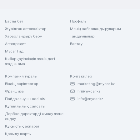
Басты бет
Профиль
Жүрілген автокөліктер
Менің хабарландыруларым
Хабарландыру беру
Таңдаулылар
Автокредит
Баптау
Mycar Гид
Киберқауіпсіздік жөніндегі
жадынама
Компания туралы
Контактілер
Біздің серіктестер
marketing@mycar.kz
Франшиза
hr@mycar.kz
Пайдаланушы келісімі
info@mycar.kz
Құпиялылық саясаты
Дербес деректерді жинау және
өңдеу
Құқықтық ақпарат
Қосылу шарты