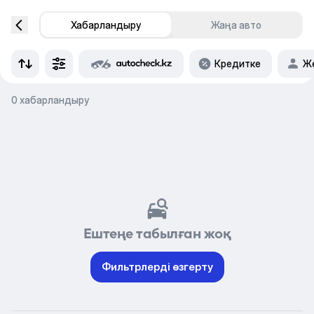
Хабарландыру
Жаңа авто
Кредитке
Же
0 хабарландыру
Ештеңе табылған жоқ
Фильтрлерді өзгерту