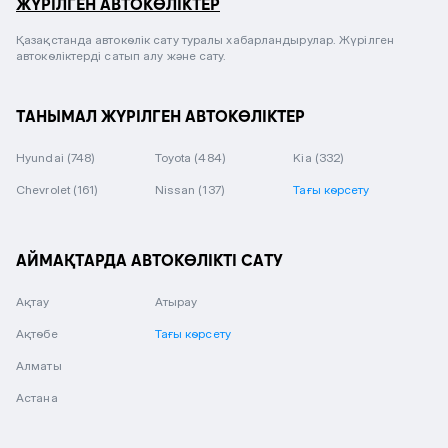
ЖҮРІЛГЕН АВТОКӨЛІКТЕР
Қазақстанда автокөлік сату туралы хабарландырулар. Жүрілген
автокөліктерді сатып алу және сату.
ТАНЫМАЛ ЖҮРІЛГЕН АВТОКӨЛІКТЕР
Hyundai
(748)
Toyota
(484)
Kia
(332)
Chevrolet
(161)
Nissan
(137)
Тағы көрсету
АЙМАҚТАРДА АВТОКӨЛІКТІ САТУ
Ақтау
Атырау
Ақтөбе
Тағы көрсету
Алматы
Астана