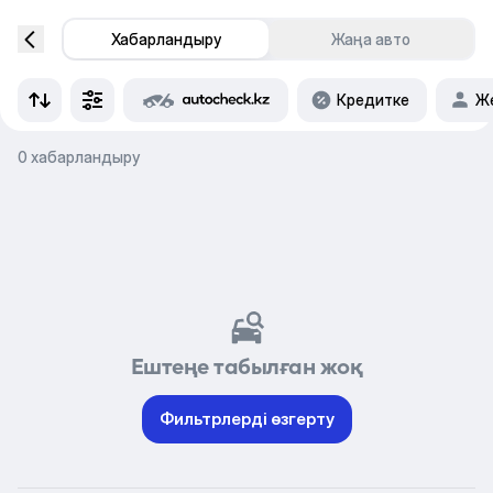
Хабарландыру
Жаңа авто
Кредитке
Же
0 хабарландыру
Ештеңе табылған жоқ
Фильтрлерді өзгерту