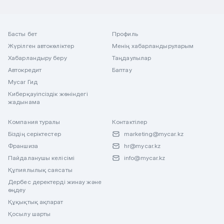
Басты бет
Профиль
Жүрілген автокөліктер
Менің хабарландыруларым
Хабарландыру беру
Таңдаулылар
Автокредит
Баптау
Mycar Гид
Киберқауіпсіздік жөніндегі
жадынама
Компания туралы
Контактілер
Біздің серіктестер
marketing@mycar.kz
Франшиза
hr@mycar.kz
Пайдаланушы келісімі
info@mycar.kz
Құпиялылық саясаты
Дербес деректерді жинау және
өңдеу
Құқықтық ақпарат
Қосылу шарты