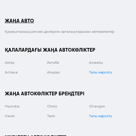
ЖАҢА АВТО
Қазақстанның ресми дилерлік орталықтарынан автокөліктер
ҚАЛАЛАРДАҒЫ ЖАҢА АВТОКӨЛІКТЕР
Актау
Актобе
Алматы
Астана
Атырау
Тағы көрсету
ЖАҢА АВТОКӨЛІКТЕР БРЕНДТЕРІ
Hyundai
Chery
Changan
Haval
Tank
Тағы көрсету