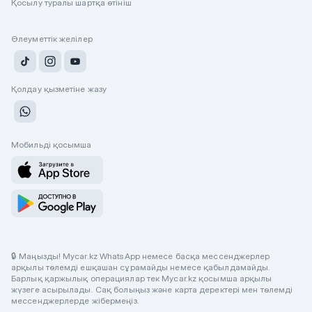
Қосылу туралы шартқа өтініш
Әлеуметтік желілер
Қолдау қызметіне жазу
Мобильді қосымша
🔒 Маңызды! Mycar.kz WhatsApp немесе басқа мессенджерлер
арқылы төлемді ешқашан сұрамайды немесе қабылдамайды.
Барлық қаржылық операциялар тек Mycar.kz қосымша арқылы
жүзеге асырылады. Сақ болыңыз және карта деректері мен төлемді
мессенджерлерде жібермеңіз.