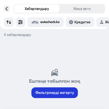
Хабарландыру
Жаңа авто
Кредитке
Же
0 хабарландыру
Ештеңе табылған жоқ
Фильтрлерді өзгерту