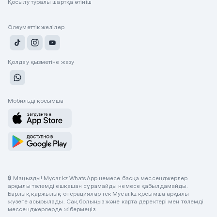
Қосылу туралы шартқа өтініш
Әлеуметтік желілер
Қолдау қызметіне жазу
Мобильді қосымша
🔒 Маңызды! Mycar.kz WhatsApp немесе басқа мессенджерлер
арқылы төлемді ешқашан сұрамайды немесе қабылдамайды.
Барлық қаржылық операциялар тек Mycar.kz қосымша арқылы
жүзеге асырылады. Сақ болыңыз және карта деректері мен төлемді
мессенджерлерде жібермеңіз.