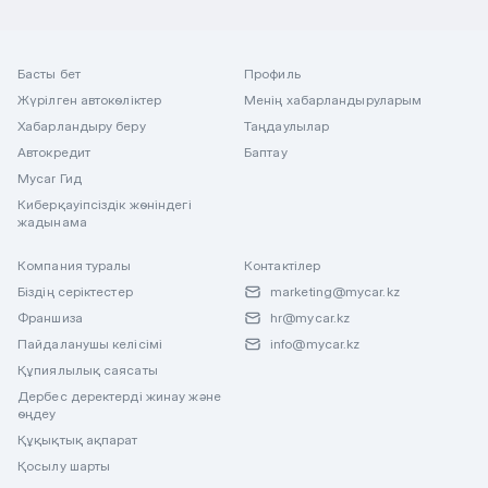
Басты бет
Профиль
Жүрілген автокөліктер
Менің хабарландыруларым
Хабарландыру беру
Таңдаулылар
Автокредит
Баптау
Mycar Гид
Киберқауіпсіздік жөніндегі
жадынама
Компания туралы
Контактілер
Біздің серіктестер
marketing@mycar.kz
Франшиза
hr@mycar.kz
Пайдаланушы келісімі
info@mycar.kz
Құпиялылық саясаты
Дербес деректерді жинау және
өңдеу
Құқықтық ақпарат
Қосылу шарты