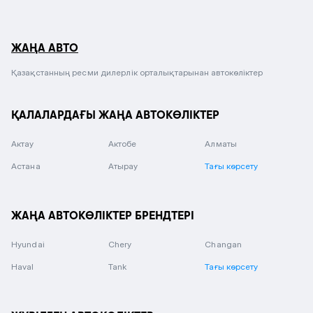
ЖАҢА АВТО
Қазақстанның ресми дилерлік орталықтарынан автокөліктер
ҚАЛАЛАРДАҒЫ ЖАҢА АВТОКӨЛІКТЕР
Актау
Актобе
Алматы
Астана
Атырау
Тағы көрсету
ЖАҢА АВТОКӨЛІКТЕР БРЕНДТЕРІ
Hyundai
Chery
Changan
Haval
Tank
Тағы көрсету