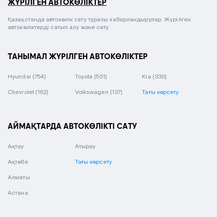
ЖҮРІЛГЕН АВТОКӨЛІКТЕР
Қазақстанда автокөлік сату туралы хабарландырулар. Жүрілген
автокөліктерді сатып алу және сату.
ТАНЫМАЛ ЖҮРІЛГЕН АВТОКӨЛІКТЕР
Hyundai
(754)
Toyota
(501)
Kia
(330)
Chevrolet
(162)
Volkswagen
(137)
Тағы көрсету
АЙМАҚТАРДА АВТОКӨЛІКТІ САТУ
Ақтау
Атырау
Ақтөбе
Тағы көрсету
Алматы
Астана