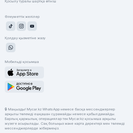
Қосылу туралы шартқа өтініш
Әлеуметтік желілер
Қолдау қызметіне жазу
Мобильді қосымша
🔒 Маңызды! Mycar.kz WhatsApp немесе басқа мессенджерлер
арқылы төлемді ешқашан сұрамайды немесе қабылдамайды.
Барлық қаржылық операциялар тек Mycar.kz қосымша арқылы
жүзеге асырылады. Сақ болыңыз және карта деректері мен төлемді
мессенджерлерде жібермеңіз.