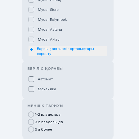
Mycar Store
Mycar Raiymbek
Mycar Astana
Mycar Aktau
Барлық автокөлік орталықтары
Mycar Uralsk
көрсету
Haval & Tank Kyzylorda
БЕРІЛІС ҚОРАБЫ
Haval & Tank Pavlodar
Bavaria Almaty
Автомат
Mycar Shymkent
Механика
Bavaria Astana
МЕНШІК ТАРИХЫ
GWM Nurly Zhol
1-2 владельца
Chery Astana
3-5 владельцев
Changan Auto Nurly Zhol
6 и более
Haval Atyrau