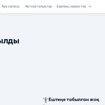
Барлық сервистер
Ауа сапасы
Автоорталықтар
ылды
Ештеңе табылған жоқ