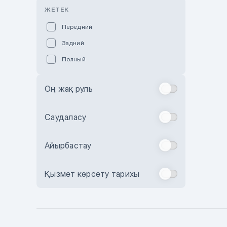
Розовый
ЖЕТЕК
Красный
Передний
Пурпурный
Задний
Коричневый
Полный
Голубой
Синий
Оң жақ руль
Фиолетовый
Зеленый
Саудаласу
Желтый
Айырбастау
Бежевый
Бордовый
Қызмет көрсету тарихы
Комбинированный
Бронзовый
Темно-синий