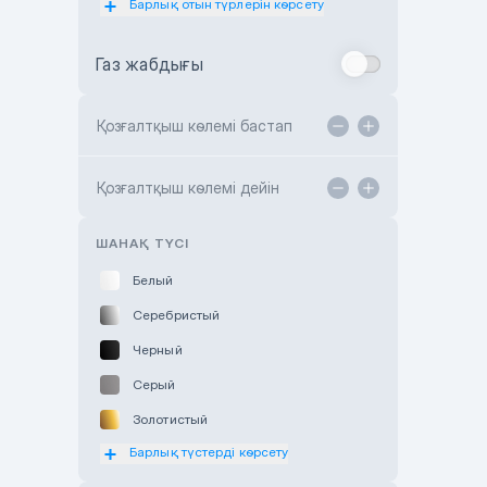
Барлық отын түрлерін көрсету
Toyota Almaty
Газ жабдығы
Toyota Astana
Toyota Kokshetau
Қозғалтқыш көлемі бастап
TANK Motors Karaganda
Hyundai ShymCity
Қозғалтқыш көлемі дейін
Toyota Shygys
ШАНАҚ ТҮСІ
Белый
Серебристый
Черный
Серый
Золотистый
Барлық түстерді көрсету
Оранжевый