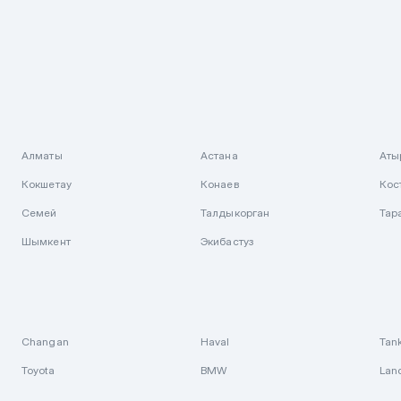
Алматы
Астана
Аты
Кокшетау
Конаев
Кос
Семей
Талдыкорган
Тар
Шымкент
Экибастуз
Changan
Haval
Tan
Toyota
BMW
Lan