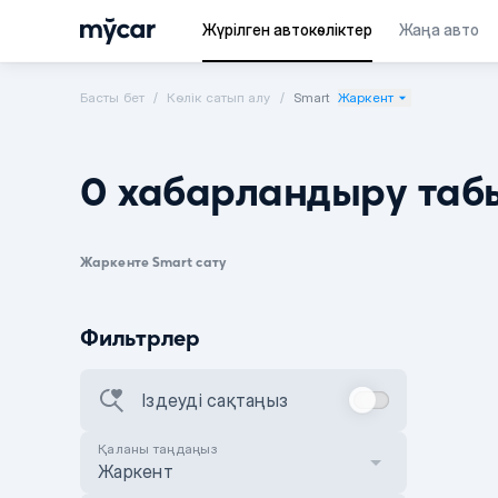
Жүрілген автокөліктер
Жаңа авто
Басты бет
Көлік сатып алу
Smart
Жаркент
0 хабарландыру таб
Жаркенте Smart сату
Фильтрлер
Іздеуді сақтаңыз
Қаланы таңдаңыз
Жаркент