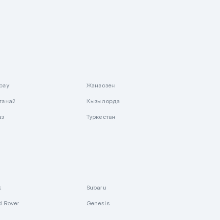
рау
Жанаозен
танай
Кызылорда
аз
Туркестан
k
Subaru
d Rover
Genesis