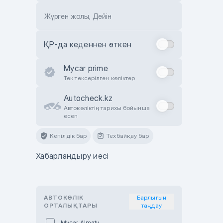
Жүрген жолы, Дейін
ҚР-да кеденнен өткен
Mycar prime
Тек тексерілген көліктер
Autocheck.kz
Автокөліктің тарихы бойынша
есеп
Кепілдік бар
Техбайқау бар
Хабарландыру иесі
АВТОКӨЛІК
Барлығын
ОРТАЛЫҚТАРЫ
таңдау
Mycar Almaty