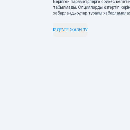
Берілген параметрлерге сәйкес келетін
табылмады. Опцияларды өзгертіп көрің
хабарландырулар туралы хабарламала
ІЗДЕУГЕ ЖАЗЫЛУ