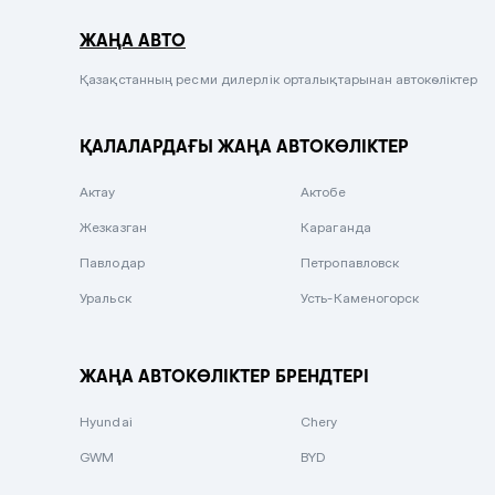
Серый металлик
ЖАҢА АВТО
Сиреневый металлик
Черный металлик
Қазақстанның ресми дилерлік орталықтарынан автокөліктер
Стальной
ҚАЛАЛАРДАҒЫ ЖАҢА АВТОКӨЛІКТЕР
Вишневый
Серебристый металлик
Актау
Актобе
Темно-коричневый
Жезказган
Караганда
Бело-Дымчатый
Павлодар
Петропавловск
Светло-зелёный металлик
Уральск
Усть-Каменогорск
Бирюзовый
Темно-синий металлик
ЖАҢА АВТОКӨЛІКТЕР БРЕНДТЕРІ
Зеленый металлик
Hyundai
Chery
Комбинированный
GWM
BYD