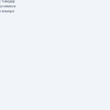
 тізімдер
із немесе
р алыңыз