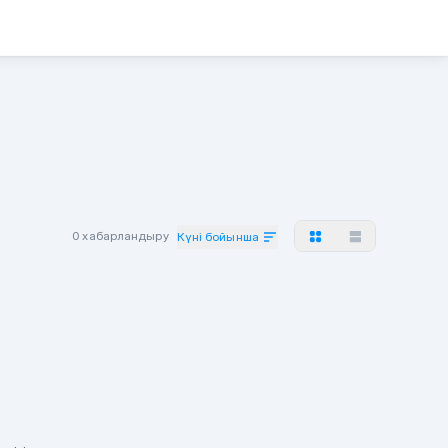
0 хабарландыру
Күні бойынша