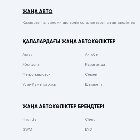
Серый металлик
ЖАҢА АВТО
Сиреневый металлик
Черный металлик
Қазақстанның ресми дилерлік орталықтарынан автокөліктер
Стальной
ҚАЛАЛАРДАҒЫ ЖАҢА АВТОКӨЛІКТЕР
Вишневый
Серебристый металлик
Актау
Актобе
Темно-коричневый
Жезказган
Караганда
Бело-Дымчатый
Петропавловск
Семей
Светло-зелёный металлик
Усть-Каменогорск
Шымкент
Бирюзовый
Темно-синий металлик
ЖАҢА АВТОКӨЛІКТЕР БРЕНДТЕРІ
Зеленый металлик
Hyundai
Chery
Комбинированный
GWM
BYD