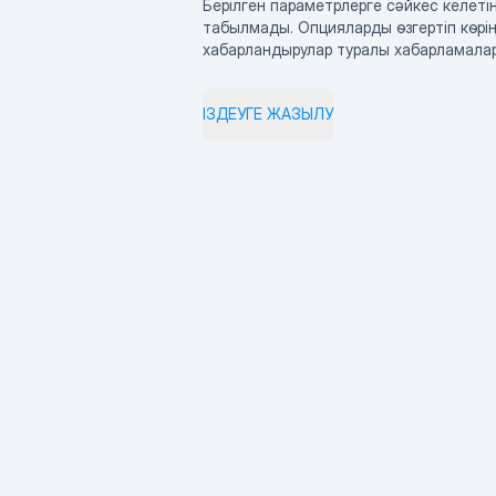
Берілген параметрлерге сәйкес келетін
табылмады. Опцияларды өзгертіп көрің
хабарландырулар туралы хабарламала
ІЗДЕУГЕ ЖАЗЫЛУ