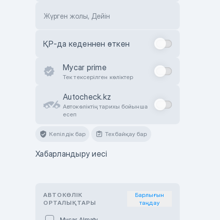
Жүрген жолы, Дейін
ҚР-да кеденнен өткен
Mycar prime
Тек тексерілген көліктер
Autocheck.kz
Автокөліктің тарихы бойынша
есеп
Кепілдік бар
Техбайқау бар
Хабарландыру иесі
АВТОКӨЛІК
Барлығын
ОРТАЛЫҚТАРЫ
таңдау
Mycar Almaty