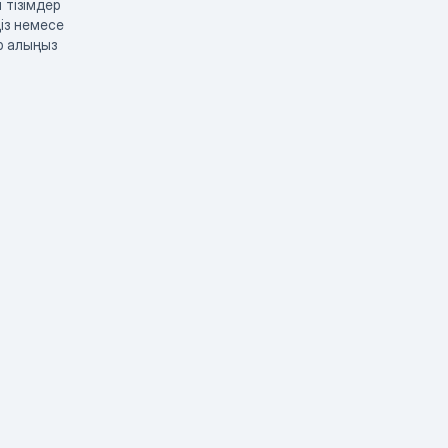
 тізімдер
із немесе
р алыңыз