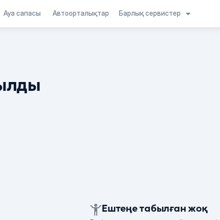
Барлық сервистер
Ауа сапасы
Автоорталықтар
ылды
Ештеңе табылған жоқ