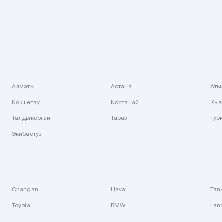
Алматы
Астана
Аты
Кокшетау
Костанай
Кыз
Талдыкорган
Тараз
Тур
Экибастуз
Changan
Haval
Tan
Toyota
BMW
Lan