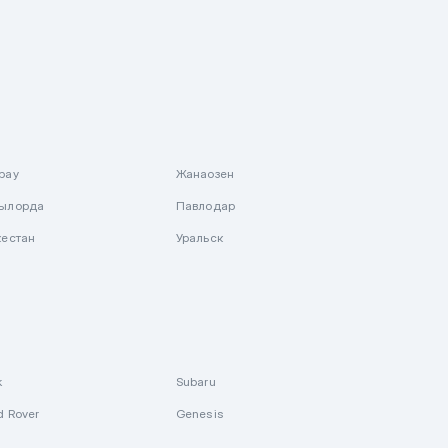
рау
Жанаозен
ылорда
Павлодар
кестан
Уральск
k
Subaru
d Rover
Genesis