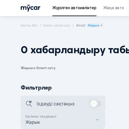
Жүрілген автокөліктер
Жаңа авто
Басты бет
Көлік сатып алу
Smart
Жарык
0 хабарландыру таб
Жарыке Smart сату
Фильтрлер
Іздеуді сақтаңыз
Қаланы таңдаңыз
Жарык