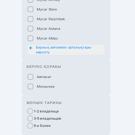
Mycar Store
Mycar Raiymbek
Mycar Astana
Mycar Aktau
Барлық автокөлік орталықтары
Mycar Uralsk
көрсету
Haval & Tank Kyzylorda
БЕРІЛІС ҚОРАБЫ
Haval & Tank Pavlodar
Bavaria Almaty
Автомат
Mycar Shymkent
Механика
Bavaria Astana
МЕНШІК ТАРИХЫ
GWM Nurly Zhol
1-2 владельца
Chery Astana
3-5 владельцев
Changan Auto Nurly Zhol
6 и более
Haval Atyrau