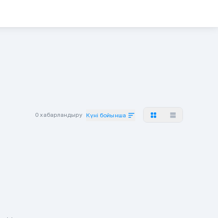
0 хабарландыру
Күні бойынша