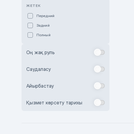
Розовый
ЖЕТЕК
Красный
Передний
Пурпурный
Задний
Коричневый
Полный
Голубой
Синий
Оң жақ руль
Фиолетовый
Зеленый
Саудаласу
Желтый
Айырбастау
Бежевый
Бордовый
Қызмет көрсету тарихы
Комбинированный
Бронзовый
Темно-синий