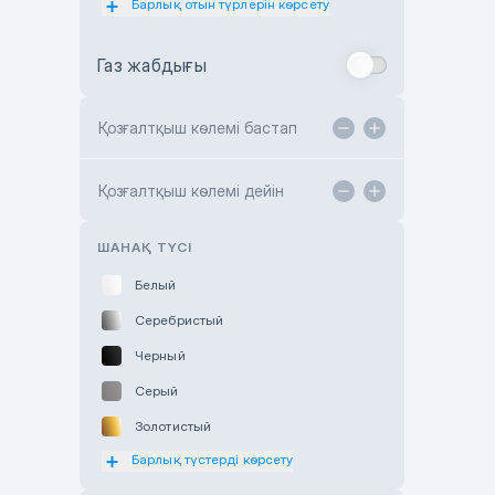
Барлық отын түрлерін көрсету
Toyota Almaty
Газ жабдығы
Toyota Astana
Toyota Kokshetau
Қозғалтқыш көлемі бастап
TANK Motors Karaganda
Hyundai ShymCity
Қозғалтқыш көлемі дейін
Toyota Shygys
ШАНАҚ ТҮСІ
Белый
Серебристый
Черный
Серый
Золотистый
Барлық түстерді көрсету
Оранжевый