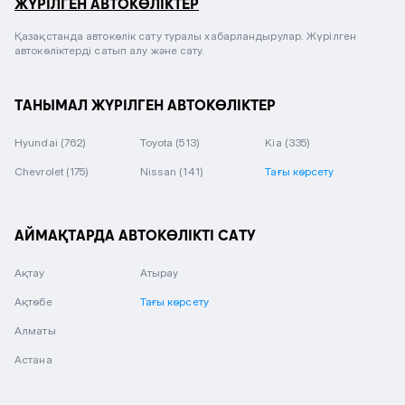
ЖҮРІЛГЕН АВТОКӨЛІКТЕР
Қазақстанда автокөлік сату туралы хабарландырулар. Жүрілген
автокөліктерді сатып алу және сату.
ТАНЫМАЛ ЖҮРІЛГЕН АВТОКӨЛІКТЕР
Hyundai
(762)
Toyota
(513)
Kia
(335)
Chevrolet
(175)
Nissan
(141)
Тағы көрсету
АЙМАҚТАРДА АВТОКӨЛІКТІ САТУ
Ақтау
Атырау
Ақтөбе
Тағы көрсету
Алматы
Астана