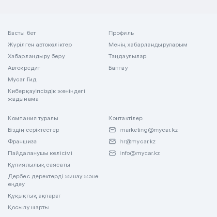
Басты бет
Профиль
Жүрілген автокөліктер
Менің хабарландыруларым
Хабарландыру беру
Таңдаулылар
Автокредит
Баптау
Mycar Гид
Киберқауіпсіздік жөніндегі
жадынама
Компания туралы
Контактілер
Біздің серіктестер
marketing@mycar.kz
Франшиза
hr@mycar.kz
Пайдаланушы келісімі
info@mycar.kz
Құпиялылық саясаты
Дербес деректерді жинау және
өңдеу
Құқықтық ақпарат
Қосылу шарты