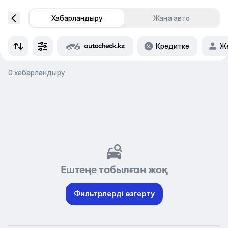
Хабарландыру
Жаңа авто
Кредитке
Же
0 хабарландыру
Ештеңе табылған жоқ
Фильтрлерді өзгерту