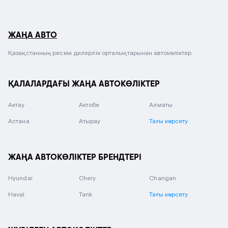
ЖАҢА АВТО
Қазақстанның ресми дилерлік орталықтарынан автокөліктер
ҚАЛАЛАРДАҒЫ ЖАҢА АВТОКӨЛІКТЕР
Актау
Актобе
Алматы
Астана
Атырау
Тағы көрсету
ЖАҢА АВТОКӨЛІКТЕР БРЕНДТЕРІ
Hyundai
Chery
Changan
Haval
Tank
Тағы көрсету