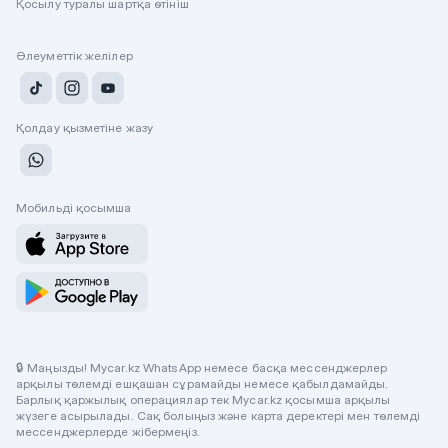
Қосылу туралы шартқа өтініш
Әлеуметтік желілер
Қолдау қызметіне жазу
Мобильді қосымша
🔒 Маңызды! Mycar.kz WhatsApp немесе басқа мессенджерлер
арқылы төлемді ешқашан сұрамайды немесе қабылдамайды.
Барлық қаржылық операциялар тек Mycar.kz қосымша арқылы
жүзеге асырылады. Сақ болыңыз және карта деректері мен төлемді
мессенджерлерде жібермеңіз.