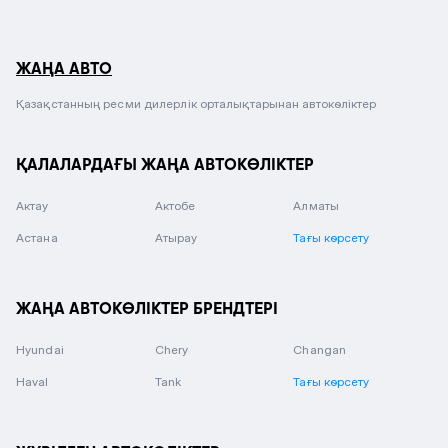
ЖАҢА АВТО
Қазақстанның ресми дилерлік орталықтарынан автокөліктер
ҚАЛАЛАРДАҒЫ ЖАҢА АВТОКӨЛІКТЕР
Актау
Актобе
Алматы
Астана
Атырау
Тағы көрсету
ЖАҢА АВТОКӨЛІКТЕР БРЕНДТЕРІ
Hyundai
Chery
Changan
Haval
Tank
Тағы көрсету