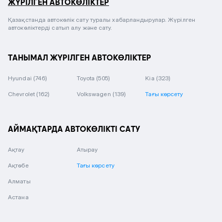
ЖҮРІЛГЕН АВТОКӨЛІКТЕР
Қазақстанда автокөлік сату туралы хабарландырулар. Жүрілген
автокөліктерді сатып алу және сату.
ТАНЫМАЛ ЖҮРІЛГЕН АВТОКӨЛІКТЕР
Hyundai
(746)
Toyota
(505)
Kia
(323)
Chevrolet
(162)
Volkswagen
(139)
Тағы көрсету
АЙМАҚТАРДА АВТОКӨЛІКТІ САТУ
Ақтау
Атырау
Ақтөбе
Тағы көрсету
Алматы
Астана