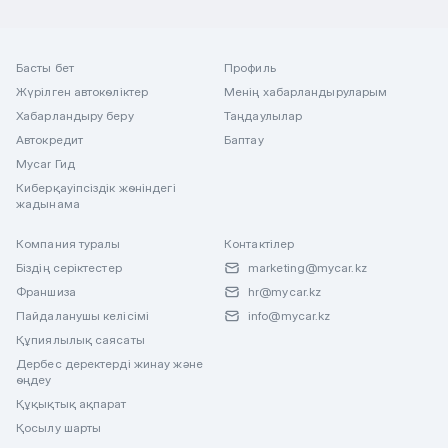
Басты бет
Профиль
Жүрілген автокөліктер
Менің хабарландыруларым
Хабарландыру беру
Таңдаулылар
Автокредит
Баптау
Mycar Гид
Киберқауіпсіздік жөніндегі
жадынама
Компания туралы
Контактілер
Біздің серіктестер
marketing@mycar.kz
Франшиза
hr@mycar.kz
Пайдаланушы келісімі
info@mycar.kz
Құпиялылық саясаты
Дербес деректерді жинау және
өңдеу
Құқықтық ақпарат
Қосылу шарты