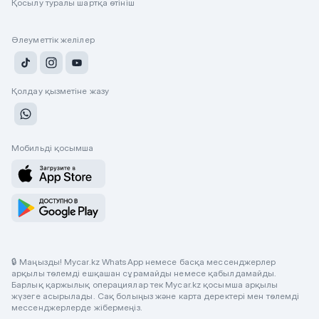
Қосылу туралы шартқа өтініш
Әлеуметтік желілер
Қолдау қызметіне жазу
Мобильді қосымша
🔒 Маңызды! Mycar.kz WhatsApp немесе басқа мессенджерлер
арқылы төлемді ешқашан сұрамайды немесе қабылдамайды.
Барлық қаржылық операциялар тек Mycar.kz қосымша арқылы
жүзеге асырылады. Сақ болыңыз және карта деректері мен төлемді
мессенджерлерде жібермеңіз.