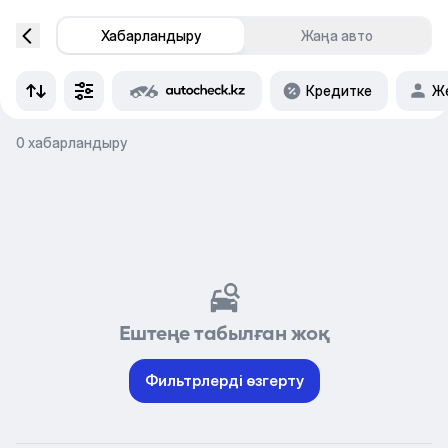
Хабарландыру
Жаңа авто
Кредитке
Же
0 хабарландыру
Ештеңе табылған жоқ
Фильтрлерді өзгерту