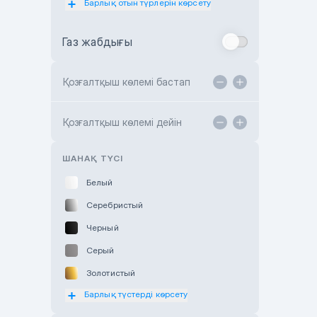
Барлық отын түрлерін көрсету
Toyota Almaty
Газ жабдығы
Toyota Astana
Toyota Kokshetau
Қозғалтқыш көлемі бастап
TANK Motors Karaganda
Hyundai ShymCity
Қозғалтқыш көлемі дейін
Toyota Shygys
ШАНАҚ ТҮСІ
Белый
Серебристый
Черный
Серый
Золотистый
Барлық түстерді көрсету
Оранжевый