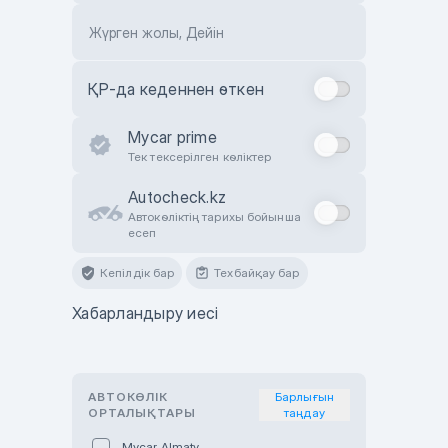
Жүрген жолы, Дейін
ҚР-да кеденнен өткен
Mycar prime
Тек тексерілген көліктер
Autocheck.kz
Автокөліктің тарихы бойынша
есеп
Кепілдік бар
Техбайқау бар
Хабарландыру иесі
АВТОКӨЛІК
Барлығын
ОРТАЛЫҚТАРЫ
таңдау
Mycar Almaty