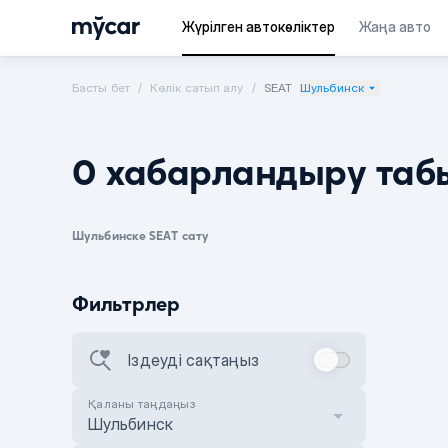
Жүрілген автокөліктер
Жаңа авто
Басты бет
Көлік сатып алу
SEAT
Шульбинск
0 хабарландыру таб
Шульбинске SEAT сату
Фильтрлер
Іздеуді сақтаңыз
Қаланы таңдаңыз
Шульбинск