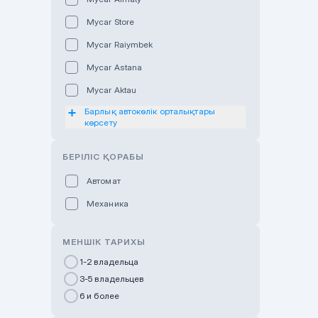
Mycar Store
Mycar Raiymbek
Mycar Astana
Mycar Aktau
Барлық автокөлік орталықтары
Mycar Uralsk
көрсету
Haval & Tank Kyzylorda
БЕРІЛІС ҚОРАБЫ
Haval & Tank Pavlodar
Bavaria Almaty
Автомат
Mycar Shymkent
Механика
Bavaria Astana
МЕНШІК ТАРИХЫ
GWM Nurly Zhol
1-2 владельца
Chery Astana
3-5 владельцев
Changan Auto Nurly Zhol
6 и более
Haval Atyrau