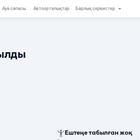
Барлық сервистер
Ауа сапасы
Автоорталықтар
ылды
Ештеңе табылған жоқ