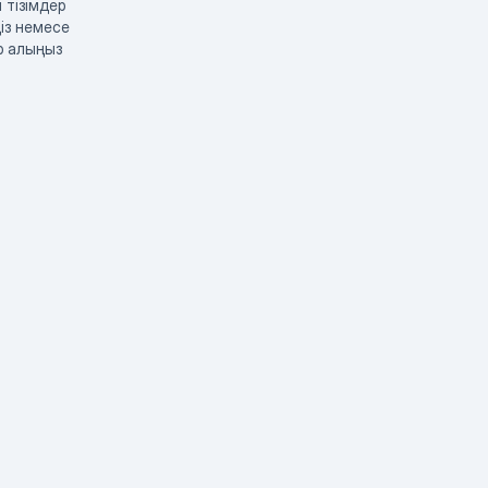
 тізімдер
із немесе
р алыңыз