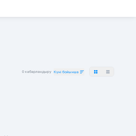
0 хабарландыру
Күні бойынша