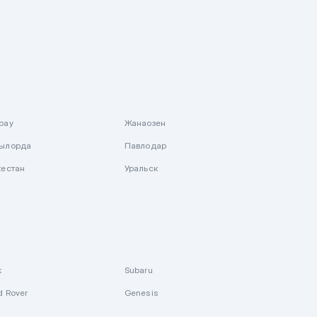
рау
Жанаозен
ылорда
Павлодар
кестан
Уральск
k
Subaru
d Rover
Genesis