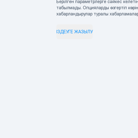
Берілген параметрлерге сәйкес келетін
табылмады. Опцияларды өзгертіп көрің
хабарландырулар туралы хабарламала
ІЗДЕУГЕ ЖАЗЫЛУ