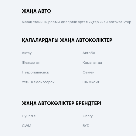
Серый металлик
ЖАҢА АВТО
Сиреневый металлик
Черный металлик
Қазақстанның ресми дилерлік орталықтарынан автокөліктер
Стальной
ҚАЛАЛАРДАҒЫ ЖАҢА АВТОКӨЛІКТЕР
Вишневый
Серебристый металлик
Актау
Актобе
Темно-коричневый
Жезказган
Караганда
Бело-Дымчатый
Петропавловск
Семей
Светло-зелёный металлик
Усть-Каменогорск
Шымкент
Бирюзовый
Темно-синий металлик
ЖАҢА АВТОКӨЛІКТЕР БРЕНДТЕРІ
Зеленый металлик
Hyundai
Chery
Комбинированный
GWM
BYD