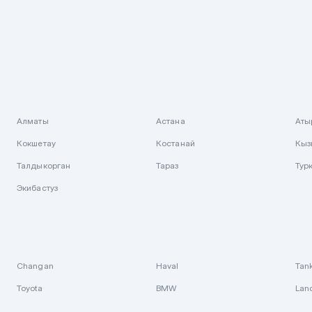
Алматы
Астана
Аты
Кокшетау
Костанай
Кыз
Талдыкорган
Тараз
Тур
Экибастуз
Changan
Haval
Tan
Toyota
BMW
Lan