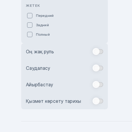
Розовый
ЖЕТЕК
Красный
Передний
Пурпурный
Задний
Коричневый
Полный
Голубой
Синий
Оң жақ руль
Фиолетовый
Зеленый
Саудаласу
Желтый
Айырбастау
Бежевый
Бордовый
Қызмет көрсету тарихы
Комбинированный
Бронзовый
Темно-синий